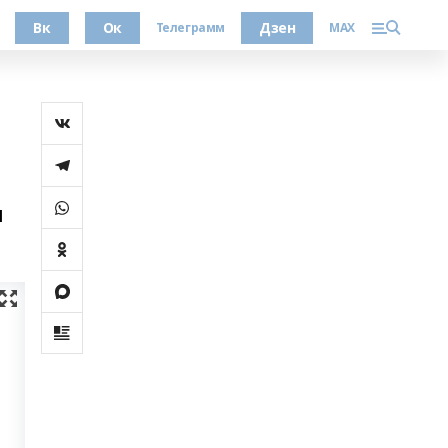
Вк
Ок
Дзен
Телеграмм
MAX
н