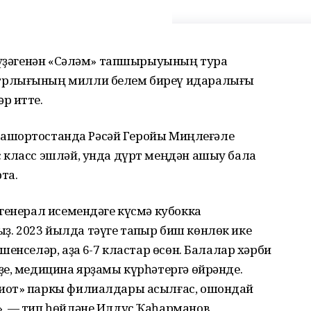
ү үҙәгенән «Сәләм» тапшырыуының тура
трлығының милли белем биреү идаралығы
р итте.
 Башҡортостанда Рәсәй Геройы Миңлеғәле
 класс эшләй, унда дүрт меңдән ашыу бала
та.
генерал исемендәге күсмә кубокка
 2023 йылда тәүге тапҡыр биш көнлөк ике
енселәр, аҙаҡ 6-7 кластар өсөн. Балалар хәрби
ҙе, медицина ярҙамы күрһәтергә өйрәнде.
иот» паркы филиалдары асылғас, ошондай
, — тип һөйләне Илдус Ҡаһарманов.