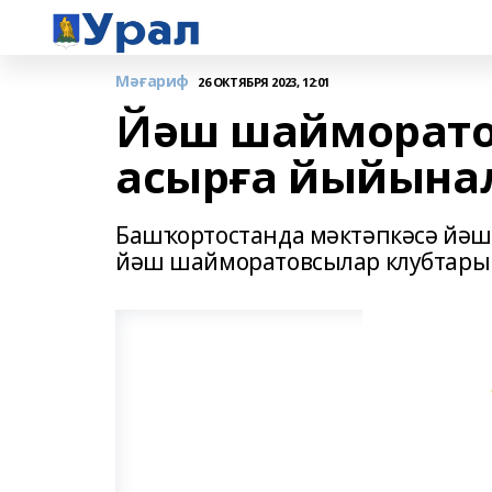
Мәғариф
26 ОКТЯБРЯ 2023, 12:01
Йәш шайморато
асырға йыйына
Башҡортостанда мәктәпкәсә йәшт
йәш шайморатовсылар клубтары 