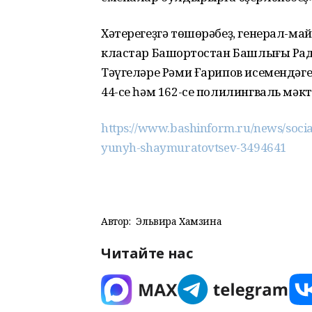
Хәтерегеҙгә төшөрәбеҙ, генерал-м
кластар Башҡортостан Башлығы Ра
Тәүгеләре Рәми Ғарипов исемендәг
44-се һәм 162-се полилингваль мәк
https://www.bashinform.ru/news/social
yunyh-shaymuratovtsev-3494641
Автор:
Эльвира Хамзина
Читайте нас