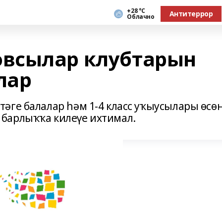
+28 °С
Антитеррор
Облачно
всылар клубтарын
лар
әге балалар һәм 1-4 класс уҡыусылары өсө
барлыҡҡа килеүе ихтимал.