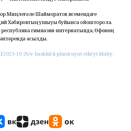
айор Миңлеғәле Шайморатов исемендәге
дий Хәбировтың ҡушыуы буйынса ойошторола.
е республика гимназия-интернатында, Өфөнөң
тәптәрендә асылды.
/2023-10-26/v-bashkirii-planiruyut-otkryt-kluby-