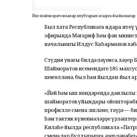
Йәш шайморатовсылар клубтарын асырға йыйыналар
Был хаҡта Республикаға идара ите
эфирында Мәғариф һәм фән минис
начальнигы Илдус Ҡаһарманов хәбә
Студия ҡунағы билдәләүенсә, хәҙер
Шайморатов исемендәге 185 махсус
шөғөлләнә, был һан йылдан-йыл ар
«Йәй һәм ҡыш көндәрендә данлыҡлы 
шайморатов уйындары ойошторабыҙ.
профилле смена эшләне, тәүҙә — биш
һәм тактик күнекмәләрҙе үҙләштер
Киләһе йылда республикала «Патр
сменалар булдырырға әҙерләнәбеҙ»