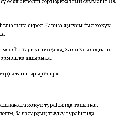
реү өсөн бирелгән сертификаттың суммаһы 100
һына ғына бирелә. Ғариза яҙыусы был хоҡуҡ
ла.
у мәсьәләһе, ғариза нигеҙендә, Халыҡты социаль
н тормошҡа ашырыла.
тарҙы тапшырырға кәрәк:
(ташламаға хоҡуҡ тураһында танытма,
елешмә, балаларҙың тыуыу тураһында