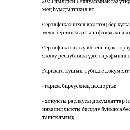
2023 йылдың 1 ғинуарынан газ үткә
мең һумды тәшкил итә.
Сертификат шәхси йорттоң бер хужа
менән бер тапҡыр ғына файҙалана а
Сертификат алыу йәһәтенән иҫәпкә торо
яҡлау республика үҙәге тарафына
Ғаризаға ҡушып, түбәндәге документ
- ғариза биреүсенең паспорты;
- хоҡуҡты раҫлаусы документтар 
инвалидлыҡты билдәләү буйынса б
таныҡлығы);