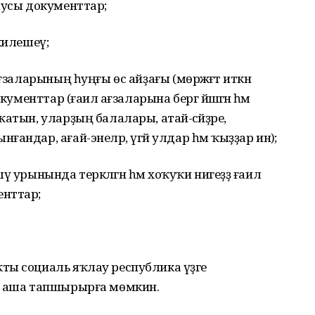
аусы документтар;
 килешеү;
ғзаларының һуңғы өс айҙағы (мөрәжәғәт иткән
ументтар (ғаилә ағзаларына бергә йәшәгән һәм
атын, уларҙың балалары, атай-әсәйҙәре,
ндар, ағай-энеләр, үгәй улдар һәм ҡыҙҙар инә);
шәү урынында теркәлгән һәм хоҡуҡи нигеҙҙә ғаилә
енттар;
ы социаль яҡлау республика үҙәге
р аша тапшырырға мөмкин.