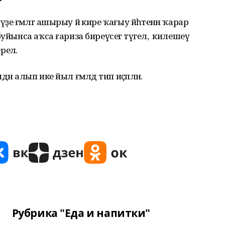
 ғәмәлгә ашырыу йә кире ҡағыу йәһәтенән ҡарар
уйынса аҡса ғариза биреүсегә түгел, ә килешеү
елә.
 алып ике йыл ғәмәлдә тип иҫәпләнә.
Рубрика "Еда и напитки"