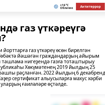
+16 °С
Антитеррор
Облачно
ндә газ үткәреүгә
ы?
йорттарға газ үткәреү өсөн бирелгән
Төбәктә йәшәгән граждандарҙың айырым
 ташлама нигеҙендә газға тоташтырыу
убликаһы Хөкүмәтенең 2019 йылдың 25
рашлы раҫланған. 2022 йылдың 6 декабрен
Хәҙер сертификат алыусыларға махус хәрби
уларҙың ғаиләләре өҫтәлде.