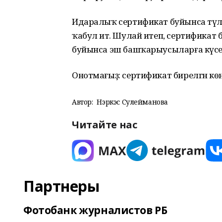
Идаралыҡ сертификат буйынса түләүҙе
ҡабул итә. Шулай итеп, сертификат б
буйынса эш башҡарыусыларға күсер
Онотмағыҙ: сертификат бирелгән көндән
Автор:
Нэркэс Сулейманова
Читайте нас
Партнеры
Фотобанк журналистов РБ