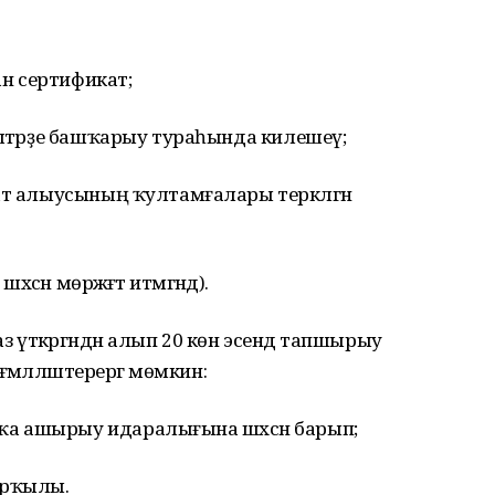
н сертификат;
эштәрҙе башҡарыу тураһында килешеү;
ат алыусының ҡултамғалары теркәлгән
сән мөрәжәғәт итмәгәндә).
үткәргәндән алып 20 көн эсендә тапшырыу
ғәмәлләштерергә мөмкин:
а ашырыу идаралығына шәхсән барып;
арҡылы.