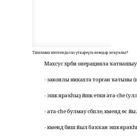
Ташлама нигеҙендә газ үткәреүгә кемдәр хоҡуҡлы?
Махсус хәрби операцияла ҡатнашыу
- законлы никахта торған ҡатыны (и
- эшкә яраҡһыҙ йәшкә еткән ата-әсәһе
- ата-әсәһе булмау сәбәпле, кәмендә өс й
- кәмендә биш йыл баҡҡан эшкә яраҡһыҙ й