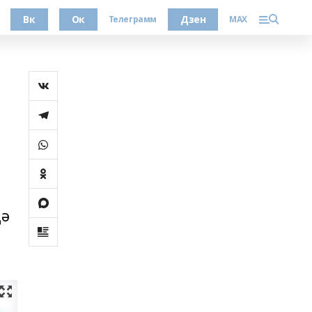
Вк
Ок
Дзен
Телеграмм
MAX
дә