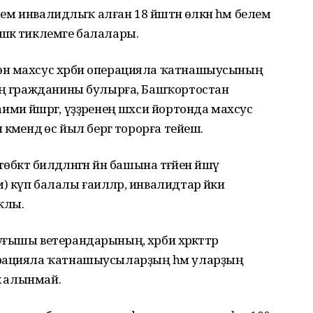
клем инвалидлыҡ алған 18 йәштән өлкән һәм белем
шкә тиклемге балалары.
өн махсус хәрби операцияла ҡатнашыусының
ның гражданины булырға, Башҡортостан
 йәшәргә, үҙҙәренең шәхси йортонда махсус
әмендә өс йыл бергә торорға тейеш.
әктә билдәләнгән йән башына тәғәйен йәшәү
 күп балалы ғаиләләр, инвалидтар йәки
уҡлы.
ышы ветерандарының, хәрби хәрәкәттәр
ерацияла ҡатнашыусыларҙың һәм уларҙың
кә алынмай.