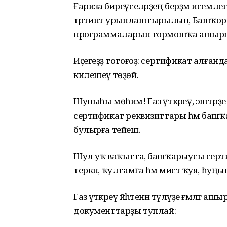
Ғариза биреүселәрҙең берҙәм исемле
тәртиптә урынлаштырылып, Башҡо
программаларын тормошҡа ашырыу
Иҫегеҙҙә тотоғоҙ: сертификат алған
килешеү төҙөй.
Шуныһы мөһим! Газ үткәреү, эштәрҙ
сертификат реквизиттары һәм башҡа
булырға тейеш.
Шул уҡ ваҡытта, башҡарыусы сертиф
теркәп, ҡултамға һәм мисәт ҡуя, һуң
Газ үткәреү йәһәтенән түләүҙе ғәмәлгә 
документтарҙы туплай: