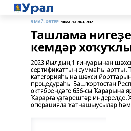
9 МАЙ. ХӘТЕР
10 МАРТА 2023, 09:32
Ташлама нигеҙе
кемдәр хоҡуҡл
2023 йылдың 1 ғинуарынан шәхси 
сертификаттың суммаһы артты. 
категорияһына шәхси йорттарын
процедураһы Башҡортостан Респ
октябрендәге 656-сы Ҡарарына я
Ҡарарға үҙгәрештәр индерелде. 
операцияла ҡатнашыусылар һәм 