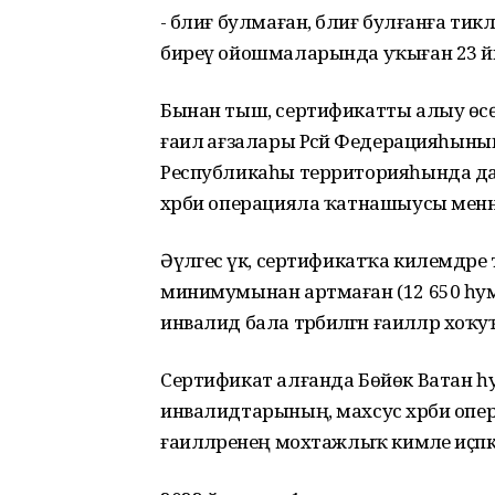
- бәлиғ булмаған, бәлиғ булғанға ти
биреү ойошмаларында уҡыған 23 йә
Бынан тыш, сертификатты алыу өс
ғаилә ағзалары Рәсәй Федерацияһы
Республикаһы территорияһында даими
хәрби операцияла ҡатнашыусы менән к
Әүәлгесә үк, сертификатҡа килемдәре төб
минимумынан артмаған (12 650 һум)
инвалид бала тәрбиәләгән ғаиләләр хоҡ
Сертификат алғанда Бөйөк Ватан һуғ
инвалидтарының, махсус хәрби оп
ғаиләләренең мохтажлыҡ кимәле иҫәп