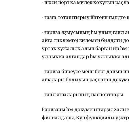
- шәхси йортҡа милек хоҡуғын раҫл
- газға тоташтырыу йәһәтенән ғәмәлдәге
- ғариза яҙыусының һәм уның ғаилә а
айға тиклемге) килемен билдәләгән док
уртаҡ хужалыҡ алып барған ир һәм ҡ
уллыҡҡа алғандар һәм уллыҡҡа алынға
- ғариза биреүсе менән бергә даими йә
ағзалары булыуын раҫлаған докум
- ғаилә ағзаларының паспорттары.
Ғаризаны һәм документтарҙы Халыҡт
филиалдары, Күп функциялы үҙәктә