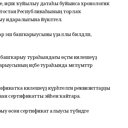
ге, иҫәпкә ҡуйылыу датаһы буйынса хронологик
ртостан Республикаһының торлаҡ
 идаралығына йүнәлтелә.
дар эш башҡарыусыны үҙаллы билдәләп,
е башҡарыу тураһындағы өҫтәмә килешеүҙә
рыусының иҫәбе тураһында мәғлүмәттәр
икатҡа килешеүҙә күрһәтелгән реквизиттарҙы
ынан сертификатты эйәһенә ҡайтара.
ашырыу өсөн сертификат алыусы түбәндәге