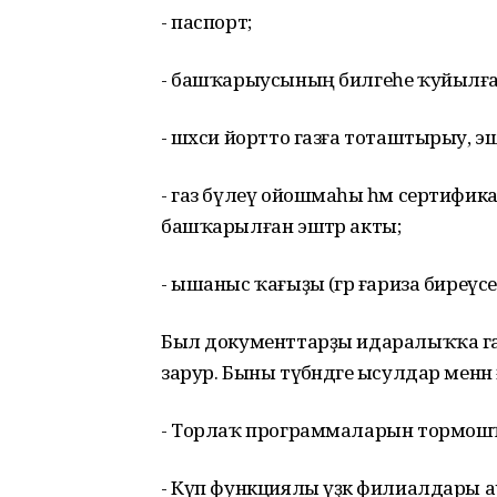
- паспорт;
- башҡарыусының билгеһе ҡуйылға
- шәхси йортто газға тоташтырыу, 
- газ бүлеү ойошмаһы һәм сертифик
башҡарылған эштәр акты;
- ышаныс ҡағыҙы (әгәр ғариза биреүсе шәх
Был документтарҙы идаралыҡҡа газ 
зарур. Быны түбәндәге ысулдар менән 
- Торлаҡ программаларын тормошҡ
- Күп функциялы үҙәк филиалдары 