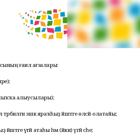
сының ғаилә ағзалары:
ре);
 (уллыҡҡа алыусылары);
ыл тәрбиәләгән эшкә яраҡһыҙ йәштәге өләсәй-олатайы;
әштәге үгәй атаһы һәм (йәки) үгәй әсәһе;