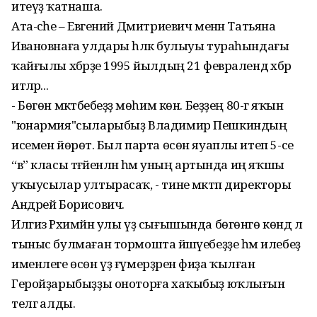
итеүҙә ҡатнаша.
Ата-әсәһе – Евгений Дмитриевич менән Татьяна
Ивановнаға улдары һәләк булыуы тураһындағы
ҡайғылы хәбәрҙе 1995 йылдың 21 февралендә хәбәр
итәләр...
- Бөгөн мәктәбебеҙҙә мөһим көн. Беҙҙең 80-гә яҡын
"юнармия"сыларыбыҙ Владимир Пешкиндың
исемен йөрөтә. Был парта өсөн яуаплы итеп 5-се
“в” класы тәғәйенләнә һәм уның артында иң яҡшы
уҡыусылар ултырасаҡ, - тине мәктәп директоры
Андрей Борисович.
Илгиз Рәхимйән улы үҙ сығышында бөгөнгө көндә лә
тыныс булмаған тормошта йәшәүебеҙҙе һәм илебеҙ
именлеге өсөн үҙ ғүмерҙәрен фиҙа ҡылған
Геройҙарыбыҙҙы оноторға хаҡыбыҙ юҡлығын
телгә алды.