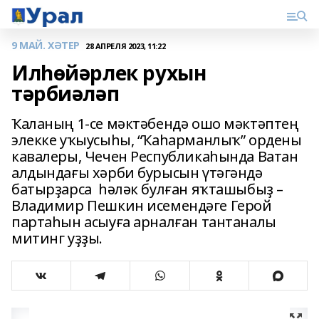
9 МАЙ. ХӘТЕР
28 АПРЕЛЯ 2023, 11:22
Илһөйәрлек рухын
тәрбиәләп
Ҡаланың 1-се мәктәбендә ошо мәктәптең
элекке уҡыусыһы, “Ҡаһарманлыҡ” ордены
кавалеры, Чечен Республикаһында Ватан
алдындағы хәрби бурысын үтәгәндә
батырҙарса һәләк булған яҡташыбыҙ –
Владимир Пешкин исемендәге Герой
партаһын асыуға арналған тантаналы
митинг уҙҙы.