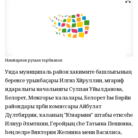
Илһөйәрлек рухын тәрбиәләп
Унда муниципаль район хакимиәте башлығының
беренсе урынбаҫары Илгиз Хәйруллин, мәғариф
идаралығы начальнигы Сулпан Уйылданова,
Белорет, Межгорье ҡалалары, Белорет һәм Бөрйән
райондары хәрби комиссары Айбулат
Дәүләтбирҙин, ҡаланың "Юнармия" штабы етәксеһе
Илнур Әхмәтшин, Геройҙың әсәһе Татьяна Пешкина,
һеңлеләре Виктория Желнина менән Василиса,