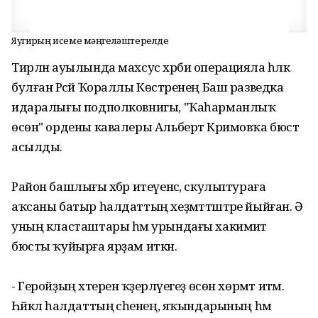
Яугирҙың исеме мәңгеләштерелде
Тирлән ауылында махсус хәрби операцияла һәләк
булған Рәсәй Ҡораллы Көстәренең Баш разведка
идаралығы подполковнигы, "Ҡаһарманлыҡ
өсөн" ордены кавалеры Альберт Кәримовҡа бюст
асылды.
Район башлығы хәбәр итеүенсә, скульптураға
аҡсаны батыр һалдаттың хеҙмәттәштәре йыйған. Ә
уның класташтары һәм урындағы хакимиәт
бюсты ҡуйырға ярҙам иткән.
- Геройҙың хәтерен ҡәҙерләүегеҙ өсөн хөрмәт итәм.
Һәйкәл һалдаттың әсәһенең, яҡындарының һәм