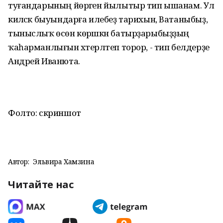
туғандарының йөрәген йылытыр тип ышанам. Ул
киләсәк быуындарға илебеҙ тарихын, Ватаныбыҙ,
тыныслыҡ өсөн көрәшкән батырҙарыбыҙҙың
ҡаһарманлығын хәтерләтеп торор, - тип белдерҙе
Андрей Иванюта.
Фолто: скриншот
Автор:
Эльвира Хамзина
Читайте нас