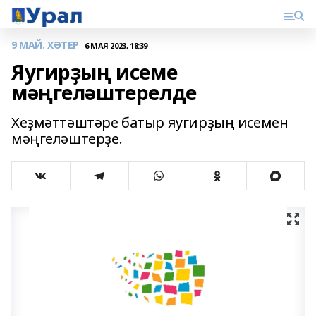
9 МАЙ. ХӘТЕР
6 МАЯ 2023, 18:39
Яугирҙың исеме
мәңгеләштерелде
Хеҙмәттәштәре батыр яугирҙың исемен
мәңгеләштерҙе.