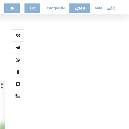
Вк
Ок
Дзен
Телеграмм
MAX