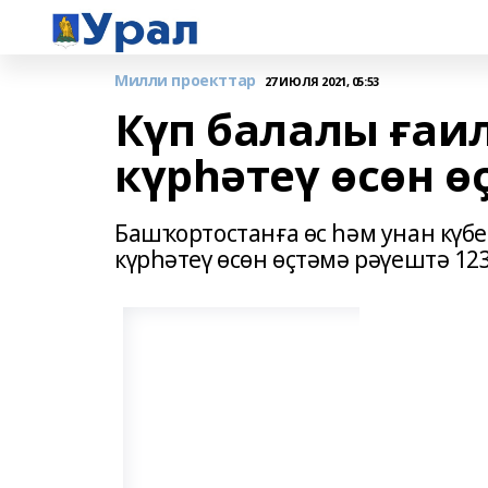
Милли проекттар
27 ИЮЛЯ 2021, 05:53
Күп балалы ғаи
күрһәтеү өсөн ө
Башҡортостанға өс һәм унан күбе
күрһәтеү өсөн өҫтәмә рәүештә 12