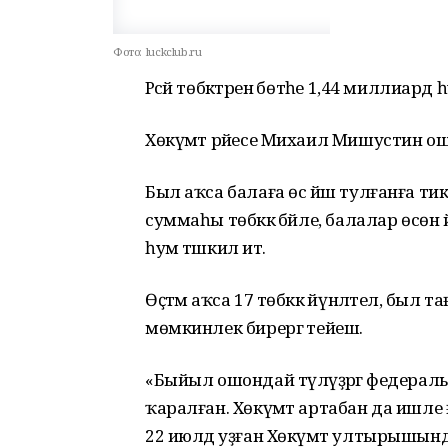
Фото:
luckclub.ru
Рәсәй төбәктәренә бөтәһе 1,44 миллиард 
Хөкүмәт рәйесе Михаил Мишустин 
Был аҡса балаға өс йәш тулғанға тикле
суммаһы төбәккә бәйле, балалар өсөн 
һум тәшкил итә.
Өҫтәмә аҡса 17 төбәккә йүнәлтелә, был 
мөмкинлек бирергә тейеш.
«Быйыл ошондай түләүҙәргә федерал
ҡаралған. Хөкүмәт артабан да ишле ғ
22 июлдә уҙған Хөкүмәт ултырышынд