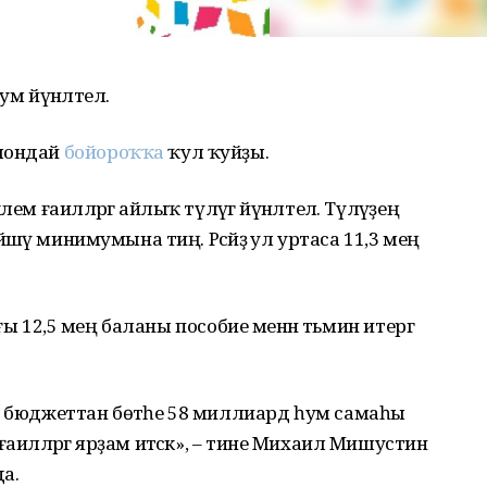
һум йүнәлтелә.
ошондай
бойороҡҡа
ҡул ҡуйҙы.
м ғаиләләргә айлыҡ түләүгә йүнәлтелә. Түләүҙең
йәшәү минимумына тиң. Рәсәйҙә ул уртаса 11,3 мең
тағы 12,5 мең баланы пособие менән тәьмин итергә
ь бюджеттан бөтәһе 58 миллиард һум самаһы
аиләләргә ярҙам итәсәк», – тине Михаил Мишустин
а.