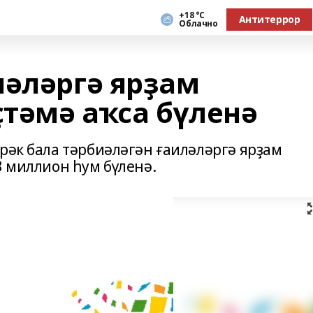
+18 °С
Антитеррор
Облачно
ләләргә ярҙам
ҫтәмә аҡса бүленә
рәк бала тәрбиәләгән ғаиләләргә ярҙам
3 миллион һум бүленә.