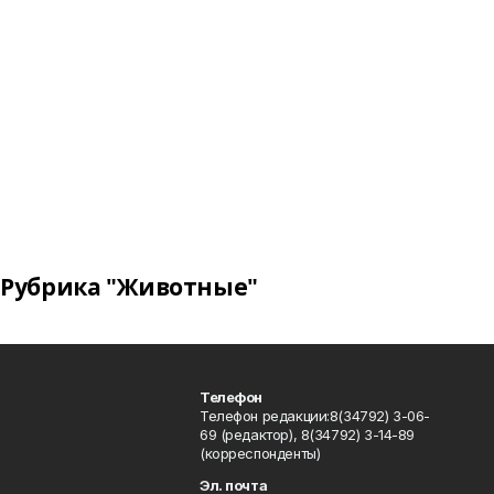
Рубрика "Животные"
Телефон
Телефон редакции:8(34792) 3-06-
69 (редактор), 8(34792) 3-14-89
(корреспонденты)
Эл. почта