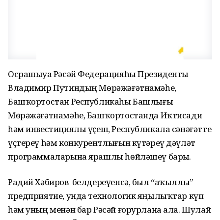
Осрашыуҙа Рәсәй Федерацияһы Президенты
Владимир Путиндың Мѳрәжәғәтнамәһе,
Башҡортостан Республикаһы Башлығы
Мѳрәжәғәтнамәһе, Башҡортостанда Иҡтисади
һәм инвестициялы үҫеш, Республикала сәнәғәтте
үҫтереү һәм конкурентлығын күтәреү дәүләт
программаларына ярашлы һѳйләшеү барҙы.
Радий Хәбиров белдереүенсә, был “аҡыллы”
предприятие, унда технологик яңылыҡтар күп
һәм уның менән бар Рәсәй ғорурлана ала. Шулай