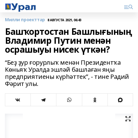
Милли проекттар
8 АВГУСТА 2021, 06:43
Башҡортостан Башлығының
Владимир Путин менән
осрашыуы нисек үткән?
“Беҙ ҙур ғорурлыҡ менән Президентҡа
Көньяҡ Уралда эшләй башлаған яңы
предприятиены күрһәттек”, - тине Радий
Фәрит улы.