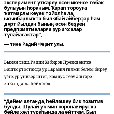
эксперимент үткәреү өсөн икенсе төбәк
булыуын һораным. Ҡарап тороуға
ҡатмарлы кеүек тойолһа ла,
ысынбарлыҡта был ябай әйберҙәр һәм
дүрт йылдан бының өсөн беҙҙең
предприятиеларға ҙур аҡсалар
түләйәсәктәр”,
тине Радий Фәрит улы.
Бынан тыш, Радий Хәбиров Президентҡа
Башҡортостанда ҙур Евразия ғилми белем биреү
үҙәге, ҙур университет, кампус төҙөү эштәре
хаҡында ла һөйләгән.
“Дөйөм алғанда, һөйләшеү бик позитив
булды. Шулай уҡ мин коронавирусҡа
бәйле хәл тураһында ла әйттем. Был