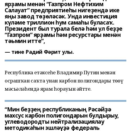
ярҙамы менән “Газпром Нефтихим
Салауат” предприятиеһы нигеҙендә ике
яңы завод төҙөләсәк. Унда инвестиция
күләме триллион һум самаһы буласаҡ.
Президент был турала белә һәм ул беҙҙе
“Газпром” ярҙамы һәм ресурстары менән
тәьмин итте”,
тине Радий Фәрит улы.
Республика етәксеһе Владимир Путин менән
осрашҡан саҡта унан карбон полигондары төҙөү
мәсьәләһендә ярҙам һорауын әйтте.
“Мин беҙҙең республиканың Рәсәйҙә
махсус карбон полигондарын булдырыу,
углеводородты нейтрализациялау
методикаһын эшләүҙә федераль