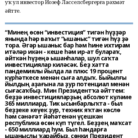
уҡ ул инвестор Йозеф Ласселсбергерға рәхмәт
әйтте.
“Минең өсөн “инвестиция” тигән һүҙҙәр
янында һәр ваҡыт “ышаныс” тигән һүҙ ҙә
тора. Әгәр ышаныс бар һәм һине ихтирам
итәләр икән - кеше һәм ир-ат булараҡ,
әйткән һүҙеңә ышанһалар, шул саҡта
инвестициялар киләсәк. Беҙ хатта
пандемиялы йылда ла плюс 19 процент
күрһәткесе менән сыға алдыҡ. Быйылғы
йылдың аҙағына ла ҙур потенциал менән
сығасаҡбыҙ. Мин Президентҡа әйттем:
беҙҙә инвестицияларҙың абсолют күләме
365 миллиард. Тик ысынбарлыҡта - был
беҙҙеке кеүек ҙур, техник яҡтан көслө
һәм сәнәғәт йәһәтенән үҫешкән
республика өсөн күп түгел. Беҙҙең маҡсат
- 650 миллиард һум. Был һандарға
ышаныслы ҡарайбыҙ, сөнки Президент