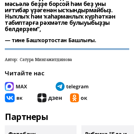
мәсьәлә беҙҙе борсой һәм беҙ уны
иғтибар үҙәгенән ысҡындырмайбыҙ.
Ныҡлыҡ һәм ҡаһарманлыҡ күрһәткән
табиптарға рәхмәтле булыуыбыҙҙы
белдерҙем”,
тине Башҡортостан Башлығы.
Автор:
Сатура Мингажитдинова
Читайте нас
Партнеры