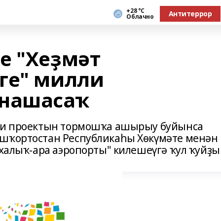
+28 °С
Антитеррор
Облачно
е "Хеҙмәт
ге" милли
тнашасаҡ
ли проектын тормошҡа ашырыу буйынса
ашҡортостан Республикаһы Хөкүмәте менән
 халыҡ-ара аэропорты" килешеүгә ҡул ҡуйҙы