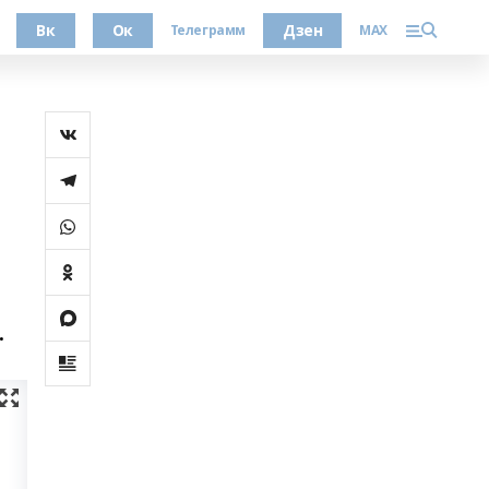
Вк
Ок
Дзен
Телеграмм
MAX
.