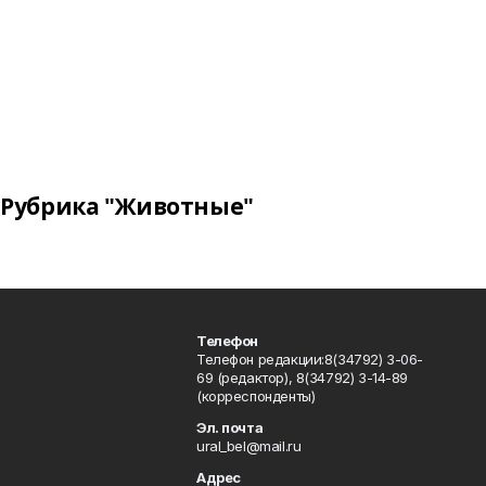
Рубрика "Животные"
Телефон
Телефон редакции:8(34792) 3-06-
69 (редактор), 8(34792) 3-14-89
(корреспонденты)
Эл. почта
ural_bel@mail.ru
Адрес