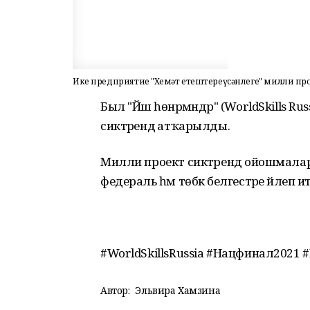
Ике предприятие "Хеҙмәт етештереүсәнлеге" милли п
Был "Йәш һөнәрмәндәр" (WorldSkills
сиктәрендә атҡарылды.
Милли проект сиктәрендә ойошмалар 
федераль һәм төбәк белгестәре йәлеп и
#WorldSkillsRussia #Нацфинал2021
Автор:
Эльвира Хамзина