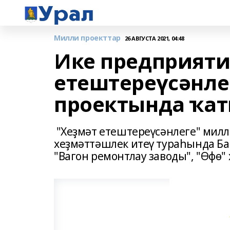
Милли проекттар
26 АВГУСТА 2021, 04:48
Ике предприяти
етештереүсәнле
проектында ҡа
"Хеҙмәт етештереүсәнлеге" мил
хеҙмәттәшлек итеү тураһында Б
"Вагон ремонтлау заводы", "Өфө"