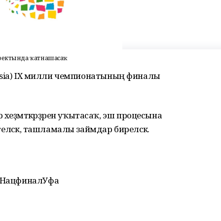
роектында ҡатнашасаҡ
 Russia) IX милли чемпионатының финалы
хеҙмәткәрҙәрен уҡытасаҡ, эш процесына
теләсәк, ташламалы займдар биреләсәк.
 #НацфиналУфа