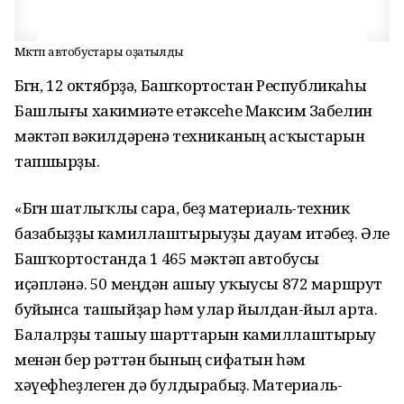
Мәктәп автобустары оҙатылды
Бөгөн, 12 октябрҙә, Башҡортостан Республикаһы
Башлығы хакимиәте етәксеһе Максим Забелин
мәктәп вәкилдәренә техниканың асҡыстарын
тапшырҙы.
«Бөгөн шатлыҡлы сара, беҙ материаль-техник
базабыҙҙы камиллаштырыуҙы дауам итәбеҙ. Әле
Башҡортостанда 1 465 мәктәп автобусы
иҫәпләнә. 50 меңдән ашыу уҡыусы 872 маршрут
буйынса ташыйҙар һәм улар йылдан-йыл арта.
Балалрҙы ташыу шарттарын камиллаштырыу
менән бер рәттән бының сифатын һәм
хәүефһеҙлеген дә булдырабыҙ. Материаль-