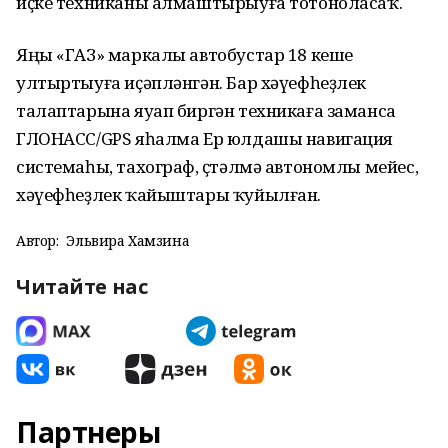
иҫке техниканы алмаштырыуға тотоноласаҡ.
Яңы «ГАЗ» маркалы автобустар 18 кеше
ултыртыуға иҫәпләнгән. Бар хәүефһеҙлек
талаптарына яуап биргән техникаға заманса
ГЛОНАСС/GPS яһалма Ер юлдашы навигация
системаһы, тахограф, өҫтәлмә автономлы мейес,
хәүефһеҙлек ҡайыштары ҡуйылған.
Автор:
Эльвира Хамзина
Читайте нас
Партнеры