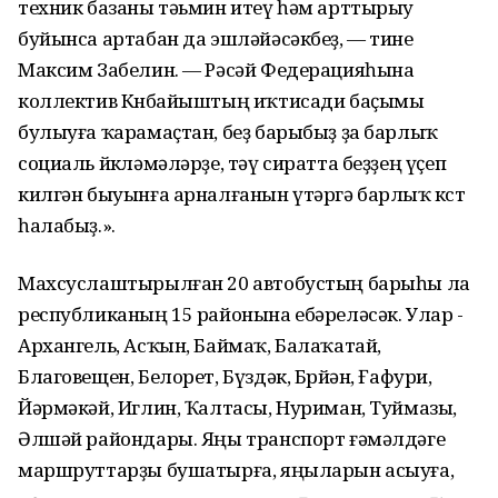
техник базаны тәьмин итеү һәм арттырыу
буйынса артабан да эшләйәсәкбеҙ, — тине
Максим Забелин. — Рәсәй Федерацияһына
коллектив Көнбайыштың иҡтисади баҫымы
булыуға ҡарамаҫтан, беҙ барыбыҙ ҙа барлыҡ
социаль йөкләмәләрҙе, тәү сиратта беҙҙең үҫеп
килгән быуынға арналғанын үтәргә барлыҡ көстө
һалабыҙ.».
Махсуслаштырылған 20 автобустың барыһы ла
республиканың 15 районына ебәреләсәк. Улар -
Архангель, Асҡын, Баймаҡ, Балаҡатай,
Благовещен, Белорет, Бүздәк, Бөрйән, Ғафури,
Йәрмәкәй, Иглин, Ҡалтасы, Нуриман, Туймазы,
Әлшәй райондары. Яңы транспорт ғәмәлдәге
маршруттарҙы бушатырға, яңыларын асыуға,