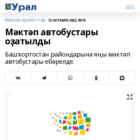
Милли проекттар
12 ОКТЯБРЯ 2022, 09:18
Мәктәп автобустары
оҙатылды
Башҡортостан райондарына яңы мәктәп
автобустары ебәрелде.