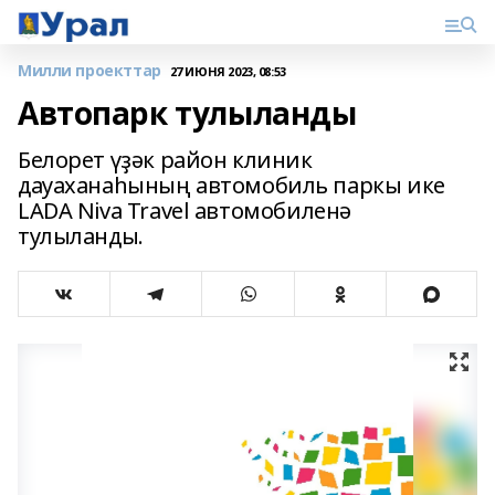
Милли проекттар
27 ИЮНЯ 2023, 08:53
Автопарк тулыланды
Белорет үҙәк район клиник
дауаханаһының автомобиль паркы ике
LADA Niva Travel автомобиленә
тулыланды.