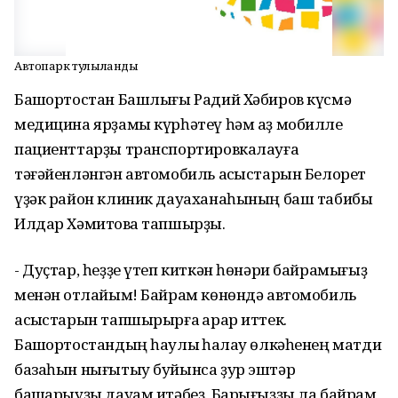
Автопарк тулыланды
Башҡортостан Башлығы Радий Хәбиров күсмә
медицина ярҙамы күрһәтеү һәм аҙ мобилле
пациенттарҙы транспортировкалауға
тәғәйенләнгән автомобиль асҡыстарын Белорет
үҙәк район клиник дауаханаһының баш табибы
Илдар Хәмитовҡа тапшырҙы.
- Дуҫтар, һеҙҙе үтеп киткән һөнәри байрамығыҙ
менән ҡотлайым! Байрам көнөндә автомобиль
асҡыстарын тапшырырға ҡарар иттек.
Башҡортостандың һаулыҡ һаҡлау өлкәһенең матди
базаһын нығытыу буйынса ҙур эштәр
башҡарыуҙы дауам итәбеҙ. Барығыҙҙы ла байрам