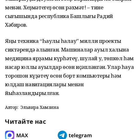
менән. Хеҙмәтегеҙ өсөн рәхмәт! – тине
сығышында республика Башлығы Радий
Хәбиров.
Яңы техника “Һаулыҡ һаҡлау” милли проекты
сиктәрендә алынған. Машиналар ауыл халҡына
медицина ярҙамы күрһәтеү, шулай уҡ, төпкөл һәм
насар юллы ауылдар өсөн иҫәпләнгән. Улар һауа
торошон күҙәтеү өсөн борт компьютеры һәм
юлдаш навигациялары менән
йыһазландырылған.
Автор:
Эльвира Хамзина
Читайте нас