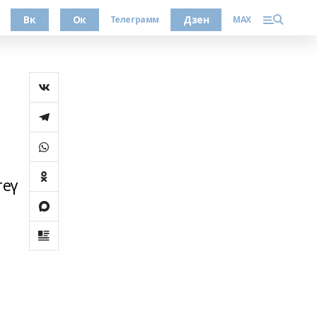
Вк
Ок
Дзен
Телеграмм
MAX
теү