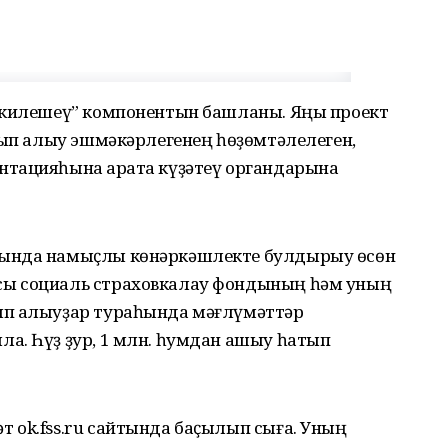
ҡ килешеү” компонентын башланы. Яңы проект
тып алыу эшмәкәрлегенең һөҙөмтәлелеген,
тацияһына ҡарата күҙәтеү органдарына
һында намыҫлы көнәркәшлекте булдырыу өсөн
сы социаль страховкалау фондының һәм уның
ып алыуҙар тураһында мәғлүмәттәр
а. Һүҙ ҙур, 1 млн. һумдан ашыу һатып
 ok.fss.ru сайтында баҫылып сыға. Уның