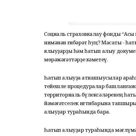
Социаль страховкалау фонды “Асы
нимәнән ғибәрәт һуң? Маҡсаты - һа
ялыуҙарҙы һәм һатып алыу докумен
мөрәжәғәттәрҙе кәметеү.
Һатып алыуҙа ҡатнашыусылар ара
тейешле процедуралар башланған
территориаль бүлексәләренең һат
йәмәғәтселек иғтибарына тапшырыл
алыуҙар тураһында бара.
Һатып алыуҙар тураһында мәғлүмәт