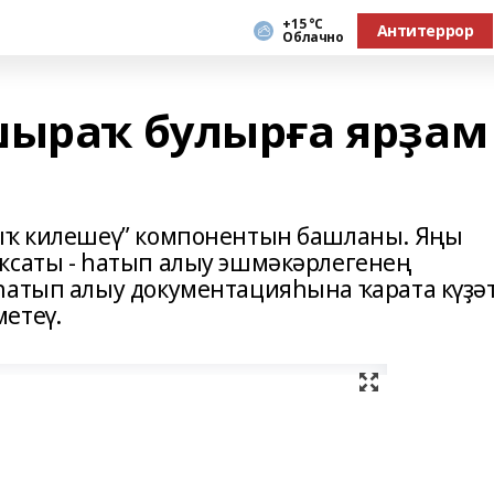
+15 °С
Антитеррор
Облачно
шыраҡ булырға ярҙам
сыҡ килешеү” компонентын башланы. Яңы
ҡсаты - һатып алыу эшмәкәрлегенең
һатып алыу документацияһына ҡарата күҙә
етеү.