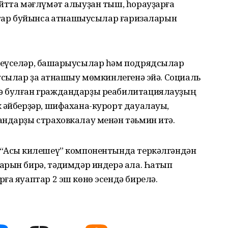
айтта мәғлүмәт алыуҙан тыш, һорауҙарға
стар буйынса ҡатнашыусылар ғаризаларын
теүселәр, башҡарыусылар һәм подрядсылар
усылар ҙа ҡатнашыу мөмкинлегенә эйә. Социаль
ә булған граждандарҙы реабилитациялауҙың
к әйберҙәр, шифахана-курорт дауалауы,
андарҙы страховкалау менән тәьмин итә.
“Асыҡ килешеү” компонентында теркәлгәндән
рын бирә, тәҡдимдәр индерә ала. Һатып
ға яуаптар 2 эш көнө эсендә бирелә.