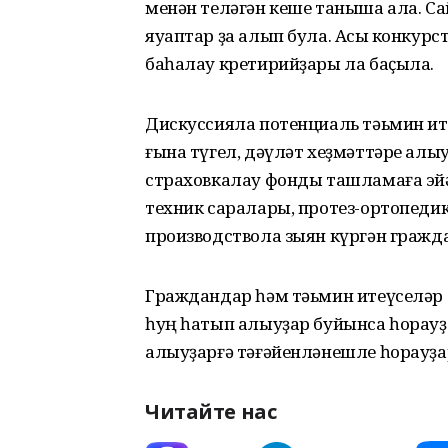
менән теләгән кеше таныша ала. С
яуаптар ҙа алып була. Асыҡ конкур
баһалау кретирийҙары ла баҫыла.
Дискуссияла потенциаль тәьмин и
ғына түгел, дәүләт хеҙмәттәре алы
страховкалау фонды ташламаға эй
техник саралары, протез-ортопеди
производствола зыян күргән гражд
Граждандар һәм тәьмин итеүселәр 
һуң һатып алыуҙар буйынса һорауҙа
алыуҙарғә тәғәйенләнешле һорауҙар
Читайте нас