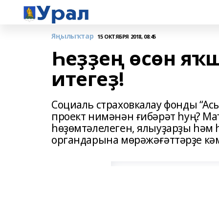
Яңылыҡтар
15 ОКТЯБРЯ 2018, 08:45
Һеҙҙең өсөн яҡ
итегеҙ!
Социаль страховкалау фонды “А
проект нимәнән ғибәрәт һуң? Ма
һөҙөмтәлелеген, ялыуҙарҙы һәм 
органдарына мөрәжәғәттәрҙе кәм