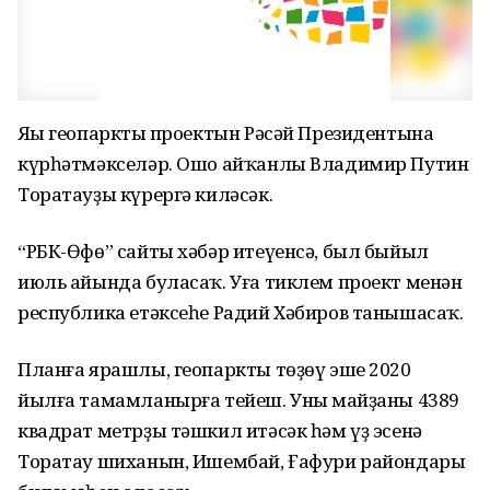
Яңы геопарктың проектын Рәсәй Президентына
күрһәтмәкселәр. Ошо айҡанлы Владимир Путин
Торатауҙы күрергә киләсәк.
“РБК-Өфө” сайты хәбәр итеүенсә, был быйыл
июль айында буласаҡ. Уға тиклем проект менән
республика етәксеһе Радий Хәбиров танышасаҡ.
Планға ярашлы, геопаркты төҙөү эше 2020
йылға тамамланырға тейеш. Уның майҙаны 4389
квадрат метрҙы тәшкил итәсәк һәм үҙ эсенә
Торатау шиханын, Ишембай, Ғафури райондары