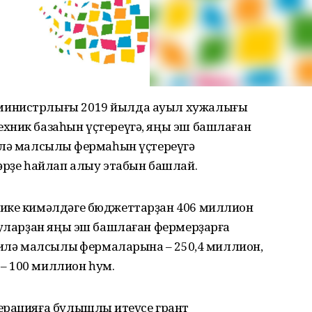
министрлығы 2019 йылда ауыл хужалығы
хник базаһын үҫтереүгә, яңы эш башлаған
илә малсылыҡ фермаһын үҫтереүгә
әрҙе һайлап алыу этабын башлай.
 ике кимәлдәге бюджеттарҙан 406 миллион
Шуларҙан яңы эш башлаған фермерҙарға
аилә малсылыҡ фермаларына – 250,4 миллион,
– 100 миллион һум.
ерацияға булышлыҡ итеүсе грант