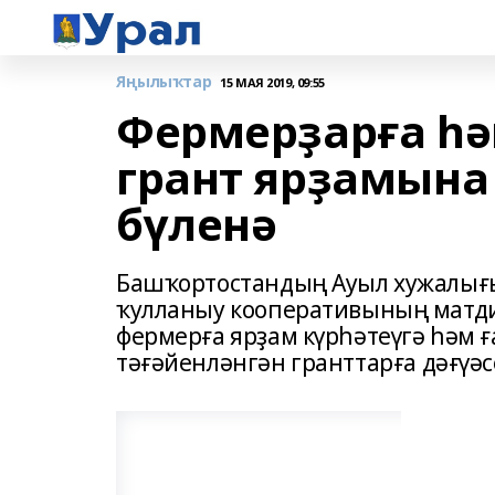
Яңылыҡтар
15 МАЯ 2019, 09:55
Фермерҙарға һә
грант ярҙамына
бүленә
Башҡортостандың Ауыл хужалығ
ҡулланыу кооперативының матди-
фермерға ярҙам күрһәтеүгә һәм 
тәғәйенләнгән гранттарға дәғүә