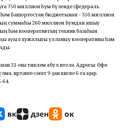
а 750 миллион һум бүленде (федераль
ы һәм Башҡортостан бюджетынан – 350 миллион
саның суммаһы 260 миллион һумдан ашыу
ҙың һәм кооперативтың техник базаһын
яңы ауыл хужалығы ҡулланыу кооперативы һәм
лды.
н 31-енә тиклем ҡабул ителә. Адресы: Өфө
мә, иртәнге сәғәт 9-ҙан киске 6-ға ҡәҙәр.
-64.