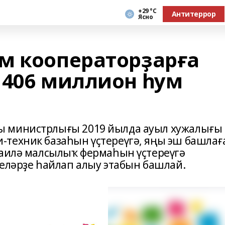
+29 °С
Антитеррор
Ясно
м кооператорҙарға
 406 миллион һум
ы министрлығы 2019 йылда ауыл хужалығы
техник базаһын үҫтереүгә, яңы эш башлағ
ғаилә малсылыҡ фермаһын үҫтереүгә
селәрҙе һайлап алыу этабын башлай.