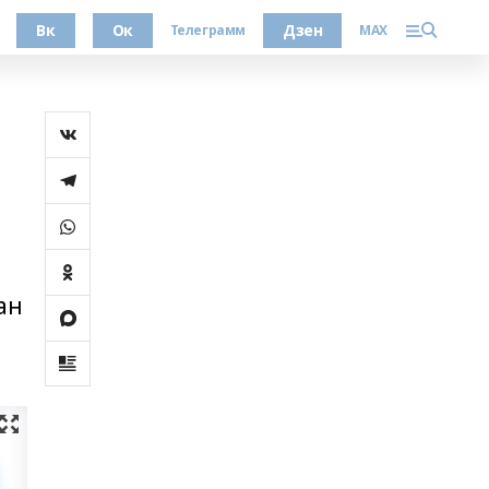
Вк
Ок
Дзен
Телеграмм
MAX
ан