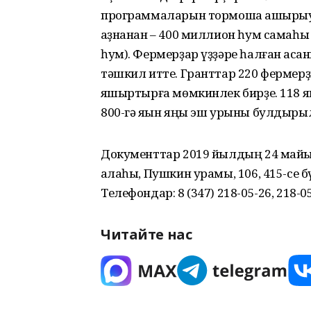
программаларын тормошҡа ашырыуғ
ҡаҙнанан – 400 миллион һум самаһ
һум). Фермерҙар үҙҙәре һалған аҡ
тәшкил итте. Гранттар 220 фермер
яҡшыртырға мөмкинлек бирҙе. 118 
800-гә яҡын яңы эш урыны булдыры
Документтар 2019 йылдың 24 майына
ҡалаһы, Пушкин урамы, 106, 415-се бүл
Телефондар: 8 (347) 218-05-26, 218-05
Читайте нас