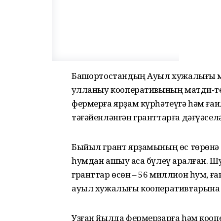
Башҡортостандың Ауыл хужалығы 
ҡулланыу кооперативының матди-те
фермерға ярҙам күрһәтеүгә һәм ға
тәғәйенләнгән гранттарға дәғүәсел
Быйыл грант ярҙамының өс төрөнә
һумдан ашыу аҡса бүлеү ҡаралған. 
гранттар өсөн – 56 миллион һум, ғ
ауыл хужалығы кооперативтарына 
Уҙған йылда фермерҙарға һәм кооп