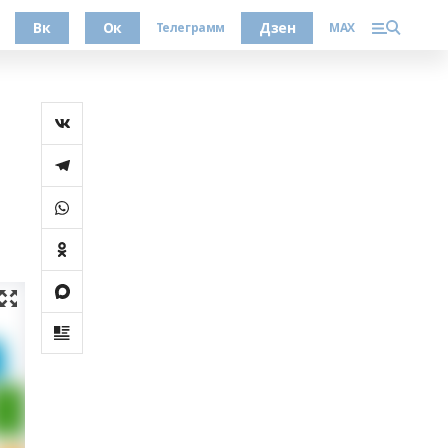
Вк
Ок
Дзен
Телеграмм
MAX