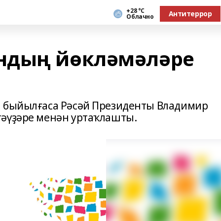
+28 °С
Антитеррор
Облачно
ндың йөкләмәләре
п быйылғаса Рәсәй Президенты Владимир
тәүҙәре менән уртаҡлашты.