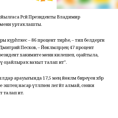
ыйылғаса Рәсәй Президенты Владимир
е менән уртаҡлашты.
күрһәткес – 86 процент тирәһе, – тип белдергән
Дмитрий Песков, – Йөкләмәләрҙең 47 процент
Президент хакимиәте менән килешеп, оҙайтыла,
ү оҙайлыраҡ ваҡыт талап итә”.
ар арауығында 17,5 мең йөкләмә биреүен хәбәр
пле эштең насар үтәлгәнен әлегә әйтә алмай, сөнки
 талап итә.