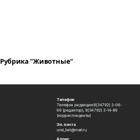
Рубрика "Животные"
Телефон
Телефон редакции:8(34792) 3-06-
69 (редактор), 8(34792) 3-14-89
(корреспонденты)
Эл. почта
ural_bel@mail.ru
Адрес