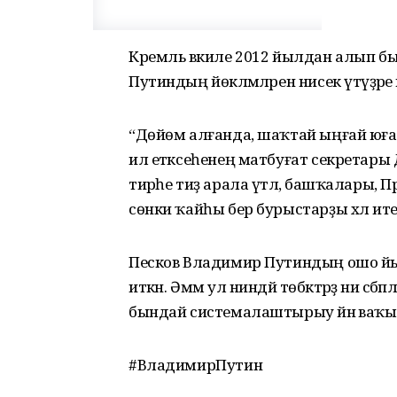
Кремль вәкиле 2012 йылдан алып б
Путиндың йөкләмәләрен нисек үтәүҙәр
“Дөйөм алғанда, шаҡтай ыңғай юғары 
ил етәксеһенең матбуғат секретары 
тирәһе тиҙ арала үтәлә, башҡалары, 
сөнки ҡайһы бер бурыстарҙы хәл ите
Песков Владимир Путиндың ошо йылд
иткән. Әммә ул ниндәй төбәктәрҙә ни сәбә
бындай системалаштырыу йәнә ваҡыт
#ВладимирПутин