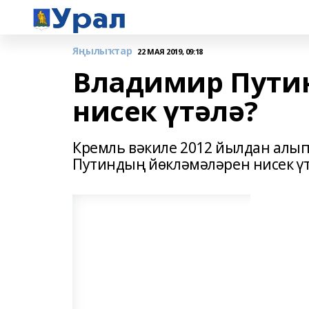
Яңылыҡтар
22 МАЯ 2019, 09:18
Владимир Пути
нисек үтәлә?
Кремль вәкиле 2012 йылдан алы
Путиндың йөкләмәләрен нисек ү