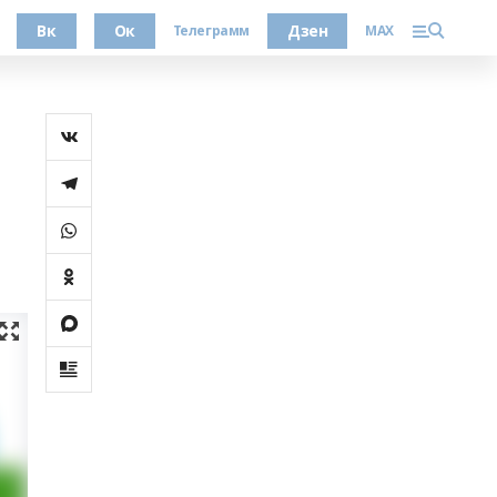
Вк
Ок
Дзен
Телеграмм
MAX