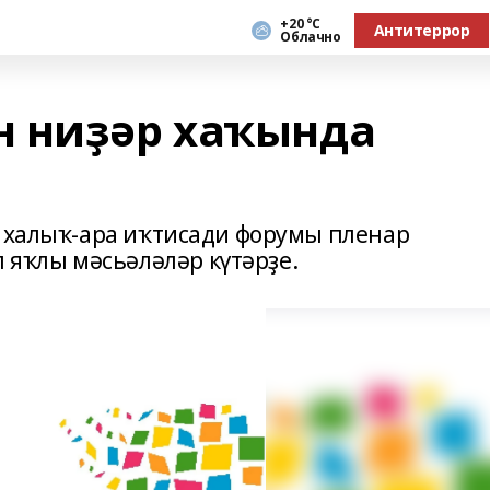
+20 °С
Антитеррор
Облачно
н ниҙәр хаҡында
г халыҡ-ара иҡтисади форумы пленар
яҡлы мәсьәләләр күтәрҙе.