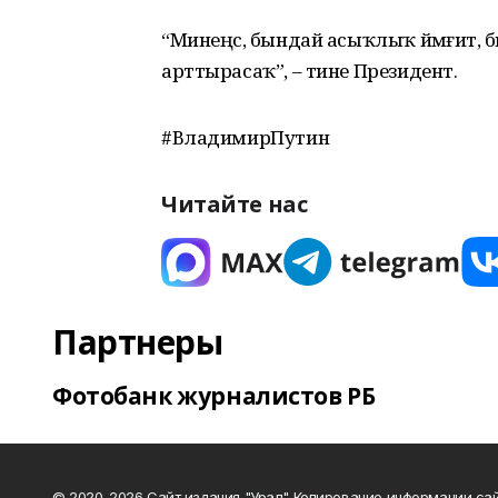
“Минеңсә, бындай асыҡлыҡ йәмғиәт, 
арттырасаҡ”, – тине Президент.
#ВладимирПутин
Читайте нас
Партнеры
Фотобанк журналистов РБ
© 2020-2026 Сайт издания "Урал" Копирование информации сай