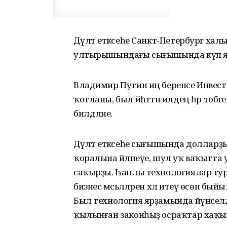
Дәүләт етәксеһе Санкт-Петербург х
ултырышындағы сығышында күп яҡлы 
Владимир Путин иң беренсе Инвес
ҡотланы, был йәһәттән илдең һәр тө
билдәләне.
Дәүләт етәксеһе сығышында долларҙ
ҡоралына әйләнеүе, шул уҡ ваҡытт
саҡырҙы. Һанлы технологиялар тураһы
бизнес мәсьәләләрен хәл итеү өсөн б
Был технология ярҙамында йүнселдә
ҡылынған законһыҙ осраҡтар хаҡында