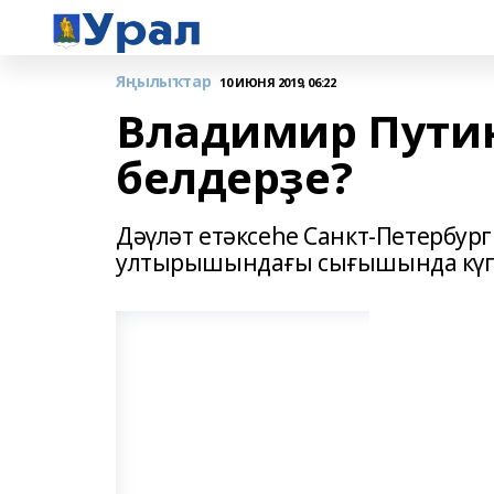
Яңылыҡтар
10 ИЮНЯ 2019, 06:22
Владимир Пути
белдерҙе?
Дәүләт етәксеһе Санкт-Петербур
ултырышындағы сығышында күп 