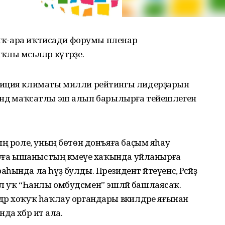
алыҡ-ара иҡтисади форумы пленар
мәсьәләләр күтәрҙе.
тиция климаты милли рейтингы лидерҙарын
бәгендә маҡсатлы эш алып барылырға тейешлеген
ың роле, уның бөтөн донъяға баҫым яһау
а уға ышаныстың кәмеүе хаҡында уйланырға
нда ла һүҙ булды. Президент әйтеүенсә, Рәсәйҙә
ыйыл уҡ “Һанлы омбудсмен” эшләй башлаясаҡ.
р хоҡуҡ һаҡлау органдары вәкилдәре яғынан
 хәбәр итә ала.