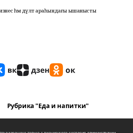
бизнес һәм дәүләт араһындағы ышанысты
Рубрика "Еда и напитки"
та разрешено только с письменного согласия администрации.