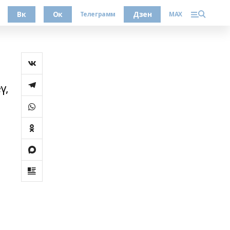
Вк
Ок
Дзен
Телеграмм
MAX
ү,