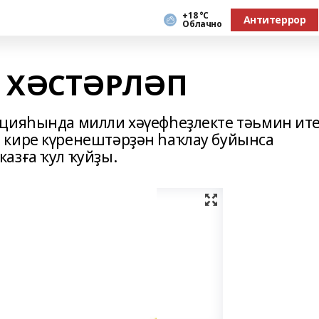
+18 °С
Антитеррор
Облачно
 ХӘСТӘРЛӘП
цияһында милли хәүефһеҙлекте тәьмин ите
 кире күренештәрҙән һаҡлау буйынса
азға ҡул ҡуйҙы.