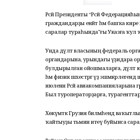
Рәсәй Президенты “Рәсәй Федерацияһы
граждандарҙы енәйәт һәм башҡа кир
саралар тураһында"ғы Указға ҡул 
Унда дәүләт власының федераль орган
органдарына, урындағы үҙидара ор
булдырылған ойошмаларға, дәүлә
һәм физик шәхестәргә үҙ эшмәкәрлеген
июленән Рәсәй авиакомпанияларына 
Был туроператорҙарға, турагенттар
Хөкүмәткә Грузия биләмәһендә ваҡытл
ҡайтыуҙы тәьмин итеү буйынса сар