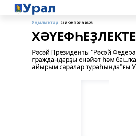
Яңылыҡтар
24 ИЮНЯ 2019, 06:23
ХӘҮЕФҺЕҘЛЕКТЕ
Рәсәй Президенты “Рәсәй Федера
граждандарҙы енәйәт һәм башҡа
айырым саралар тураһында"ғы Ук