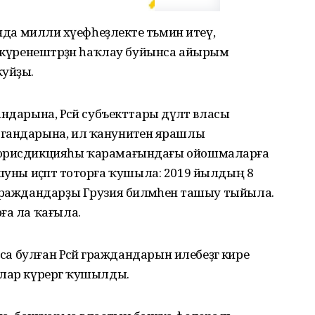
нда милли хәүефһеҙлекте тәьмин итеү,
е күренештәрҙән һаҡлау буйынса айырым
ҡуйҙы.
дарына, Рәсәй субъекттары дәүләт власы
гандарына, ил ҡануниәтенә ярашлы
т юрисдикцияһы ҡарамағындағы ойошмаларға
дә шуны иҫәптә тоторға ҡушыла: 2019 йылдың 8
граждандарҙы Грузия биләмәһенә ташыу тыйыла.
ға ла ҡағыла.
ыса булған Рәсәй граждандарын илебеҙгә кире
алар күрергә ҡушылды.