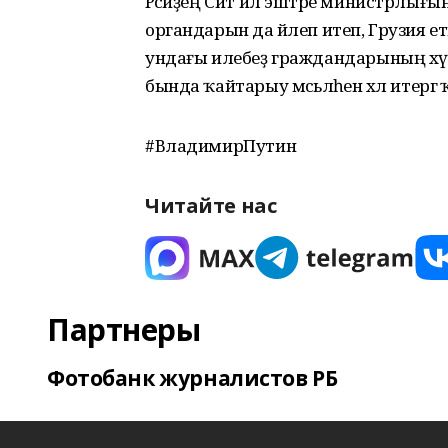
Рәсәйҙең Сит ил эштәре министрлы
органдарын да йәлеп итеп, Грузия ет
ундағы илебеҙ граждандарының хәүефһ
бында ҡайтарыу мәсьәләһен хәл итерг
#ВладимирПутин
Читайте нас
Партнеры
Фотобанк журналистов РБ