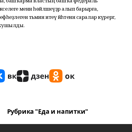
ғына, башҡарма властың башҡа федераль
әкселеге менән һөйләшеүҙәр алып барырға,
еҙлеген тәьмин итеү йәһәтенән саралар күрергә,
ә ҡушылды.
Рубрика "Еда и напитки"