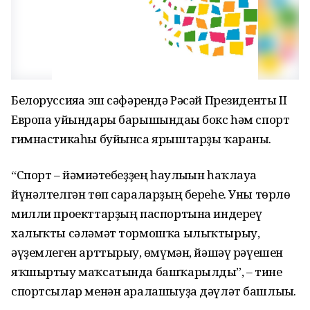
Белоруссияға эш сәфәрендә Рәсәй Президенты II
Европа уйындары барышындағы бокс һәм спорт
гимнастикаһы буйынса ярыштарҙы ҡараны.
“Спорт – йәмғиәтебеҙҙең һаулығын һаҡлауға
йүнәлтелгән төп сараларҙың береһе. Уны төрлө
милли проекттарҙың паспортына индереү
халыҡты сәләмәт тормошҡа ылыҡтырыу,
әүҙемлеген арттырыу, ғөмүмән, йәшәү рәүешен
яҡшыртыу маҡсатында башҡарылды”, – тине
спортсылар менән аралашыуҙа дәүләт башлығы.