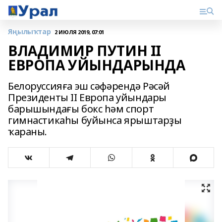
Яңылыҡтар
2 ИЮЛЯ 2019, 07:01
ВЛАДИМИР ПУТИН II
ЕВРОПА УЙЫНДАРЫНДА
Белоруссияға эш сәфәрендә Рәсәй
Президенты II Европа уйындары
барышындағы бокс һәм спорт
гимнастикаһы буйынса ярыштарҙы
ҡараны.