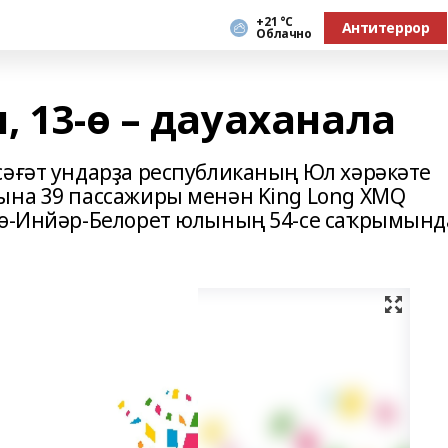
+21 °С
Антитеррор
Облачно
, 13-ө – дауаханала
сәғәт ундарҙа республиканың Юл хәрәкәте
ына 39 пассажиры менән King Long XMQ
Өфө-Инйәр-Белорет юлының 54-се саҡрымынд