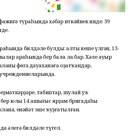
фажиғә тураһында хәбәр иткәйнек инде: 39
лде.
аһында билдәле булды: алты кеше үлгән, 13-
алылар араһында бер бала ла бар. Хәле ауыр
аланы Өфөгә дауаханаға оҙатҡандар,
 учреждениеларында.
хеҙмәткәрҙәре, табиптар, шулай уҡ
, бер юлы 14 ашығыс ярҙам бригадаһы
лана, енәйәт эше ҡуҙғатылған.
а әлегә билдәле түгел.