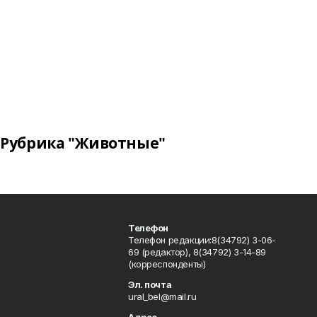
Рубрика "Животные"
Телефон
Телефон редакции:8(34792) 3-06-
69 (редактор), 8(34792) 3-14-89
(корреспонденты)
Эл. почта
ural_bel@mail.ru
Адрес