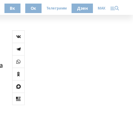
Вк
Ок
Дзен
Телеграмм
MAX
а