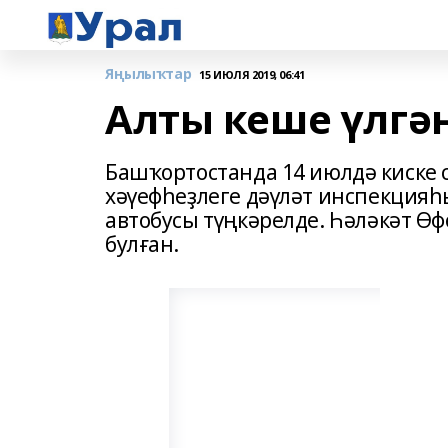
Яңылыҡтар
15 ИЮЛЯ 2019, 06:41
Алты кеше үлгән
Башҡортостанда 14 июлдә киске 
хәүефһеҙлеге дәүләт инспекцияһ
автобусы түңкәрелде. Һәләкәт 
булған.