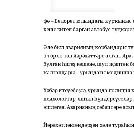
Өфө – Белорет юлындағы ҡурҡыныс 
кеше китеп барған автобус түңкәре
Әле был аварияның ҡорбандары тур
ө төрлө тән йәрәхәттәре алған. Яр
булған һигеҙ кешене, шул иҫәптән б
ҡалғандары – урындағы медицина
Хәбәр итеүебеҙсә, урында полиция 
психологтар, янғын һүндереүселәр
эшләгән. Аварияның сәбәптәре асыҡ
Йәрәхәтләнгәндәрҙең хәле тураһынд