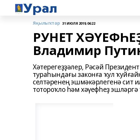
Яңылыҡтар
31 ИЮЛЯ 2019, 06:22
РУНЕТ ХӘҮЕФҺЕҘ
Владимир Пути
Хәтерегеҙҙәлер, Рәсәй Президен
тураһындағы законға ҡул ҡуйғай
селтәренең эшмәкәрлегенә сит ил
тотороҡло һәм хәүефһеҙ эшләргә