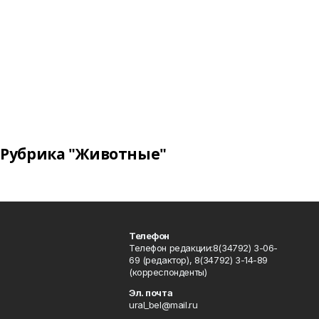
Рубрика "Животные"
Телефон
Телефон редакции:8(34792) 3-06-
69 (редактор), 8(34792) 3-14-89
(корреспонденты)
Эл. почта
ural_bel@mail.ru