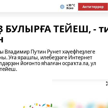
+30 °С
Антитеррор
Ясно
 БУЛЫРҒА ТЕЙЕШ, - т
н
ты Владимир Путин Рунет хәүефһеҙлеге
ны. Уға ярашлы, илебеҙҙәге Интернет
дәрҙән йоғонто яһалған осраҡта ла, ул
 тейеш.