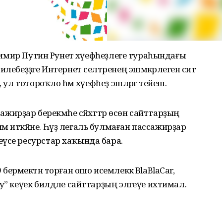
ладимир Путин Рунет хәүефһеҙлеге тураһындағы
лебеҙҙәге Интернет селтәренең эшмәкәрлегенә сит
 ул тотороҡло һәм хәүефһеҙ эшләргә тейеш.
сажирҙар берекмәһе сәйәхәттәр өсөн сайттарҙың
м иткәйне. Һүҙ легаль булмаған пассажирҙар
үсе ресурстар хаҡында бара.
берәмектән торған ошо исемлеккә BlaBlaCar,
у” кеүек билдәле сайттарҙың эләгеүе ихтимал.