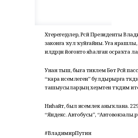
Хәтерегеҙҙәлер, Рәсәй Президенты В
законға ҡул ҡуйғайны. Уға ярашлы, и
илдәрҙән йоғонто яһалған осраҡта ла,
Унан тыш, быға тиклем Бөтә Рәсәй пас
“ҡара исемлеген” булдырырға тәҡди
ташыусыларҙың хеҙмәтен тәҡдим ите
Ниһайәт, был исемлек аныҡлана. 229 
“Яндекс. Автобусы”, “Автовокзалы.р
#ВладимирПутин