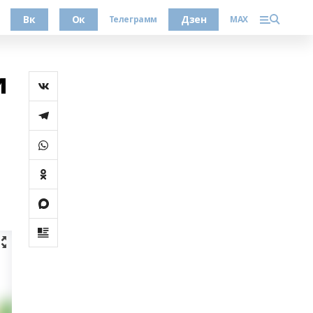
Вк
Ок
Дзен
Телеграмм
MAX
и