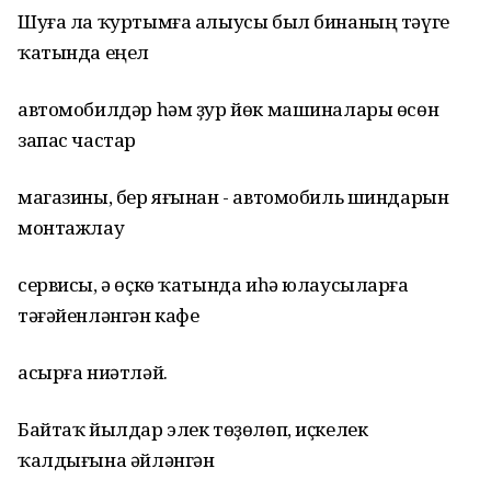
Шуға ла ҡуртымға алыусы был бинаның тәүге
ҡатында еңел
автомобилдәр һәм ҙур йөк машиналары өсөн
запас частар
магазины, бер яғынан - автомобиль шиндарын
монтажлау
сервисы, ә өҫкө ҡатында иһә юлаусыларға
тәғәйенләнгән кафе
асырға ниәтләй.
Байтаҡ йылдар элек төҙөлөп, иҫкелек
ҡалдығына әйләнгән