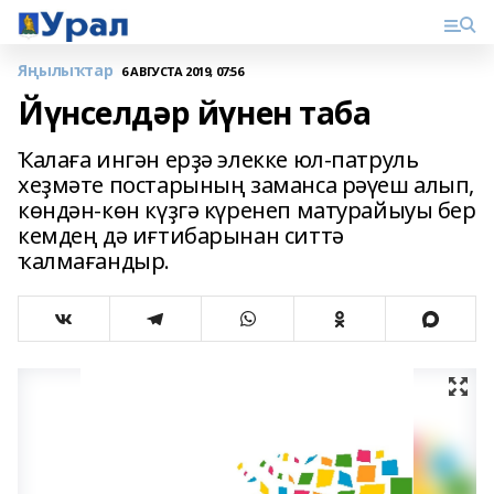
Яңылыҡтар
6 АВГУСТА 2019, 07:56
Йүнселдәр йүнен таба
Ҡалаға ингән ерҙә элекке юл-патруль
хеҙмәте постарының заманса рәүеш алып,
көндән-көн күҙгә күренеп матурайыуы бер
кемдең дә иғтибарынан ситтә
ҡалмағандыр.