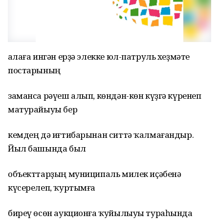
Ҡалаға ингән ерҙә элекке юл-патруль хеҙмәте
постарының
заманса рәүеш алып, көндән-көн күҙгә күренеп
матурайыуы бер
кемдең дә иғтибарынан ситтә ҡалмағандыр.
Йыл башында был
объекттарҙың муниципаль милек иҫәбенә
күсерелеп, ҡуртымға
биреү өсөн аукционға ҡуйылыуы тураһында