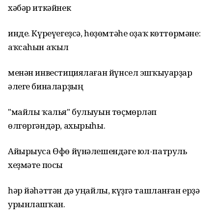
хәбәр иткәйнек
инде. Күреүегеҙсә, һөҙөмтәһе оҙаҡ көттөрмәне:
аҡсаһын аҡыл
менән инвестициялаған йүнсел эшҡыуарҙар
әлеге биналарҙың
"майлы ҡалья" булыуын төҫмөрләп
өлгөргәндәр, ахырыһы.
Айырыуса Өфө йүнәлешендәге юл-патруль
хеҙмәте посы
һәр йәһәттән дә уңайлы, күҙгә ташланған ерҙә
урынлашҡан.