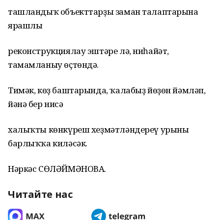
ташландыҡ объекттарҙы заман талаптарына
ярашлы
реконструкциялау эштәре лә, ниһайәт,
тамамланыу өҫтөндә.
Тимәк, көҙ баштарында, ҡалабыҙ йөҙөн йәмләп,
йәнә бер нисә
халыҡты көнкүреш хеҙмәтләндереү урыны
барлыҡҡа киләсәк.
Нәркәс СӨЛӘЙМӘНОВА.
Читайте нас