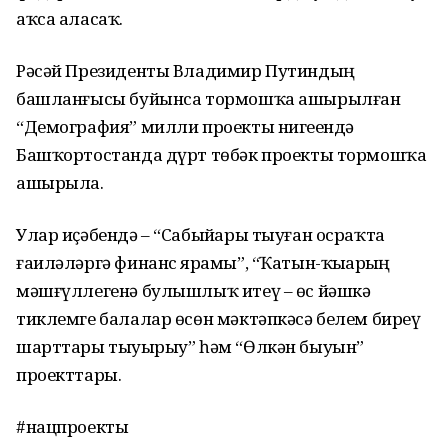
аҡса аласаҡ.
Рәсәй Президенты Владимир Путиндың
башланғысы буйынса тормошҡа ашырылған
“Демография” милли проекты нигеҙендә
Башҡортостанда дүрт төбәк проекты тормошҡа
ашырыла.
Улар иҫәбендә – “Сабыйҙары тыуған осраҡта
ғаиләләргә финанс ярҙамы”, “Ҡатын-ҡыҙҙарҙың
мәшғүллегенә булышлыҡ итеү – өс йәшкә
тиклемге балалар өсөн мәктәпкәсә белем биреү
шарттары тыуҙырыу” һәм “Өлкән быуын”
проекттары.
#нацпроекты