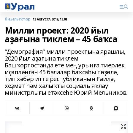
Яңылыҡтар
13 АВГУСТА 2019, 13:01
Милли проект: 2020 йыл
аҙағына тиклем – 45 баҡса
“Демография” милли проектына ярашлы,
2020 йыл аҙағына тиклем
Башҡортостанда ете мең урынға тиерлек
иҫәпләнгән 45 балалар баҡсаһы төҙөлә,
тип хәбәр итте республиканың Ғаилә,
хеҙмәт һәм халыҡты социаль яҡлау
министрлығы етәксеһе Юрий Мельников.