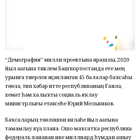
“Демография” милли проектына ярашлы, 2020
йыл аҙағына тиклем Башҡортостанда ете мең
урынға тиерлек иҫәпләнгән 45 балалар баҡсаһы
төҙөлә, тип хәбәр итте республиканың Ғаилә,
хеҙмәт һәм халыҡты социаль яҡлау
министрлығы етәксеһе Юрий Мельников.
Баҡсаларҙың төҙөлөшөн киләһе йыл аҙағына
тамамлау күҙаллана. Ошо маҡсатҡа республика
федераль ҡаҙнанан ике миллиард һумдан ашыу