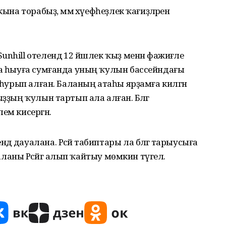
ына торабыҙ, әммә хәүефһеҙлек ҡағиҙәләрен
nhill отелендә 12 йәшлек ҡыҙ менән фажиғәле
да һыуға сумғанда уның ҡулын бассейндағы
а һурып алған. Баланың атаһы ярҙамға килгән
ҙҙың ҡулын тартып ала алған. Бәләгә
ем кисергән.
 дауалана. Рәсәй табиптары ла бәләгә тарыусыға
баланы Рәсәйгә алып ҡайтыу мөмкин түгел.