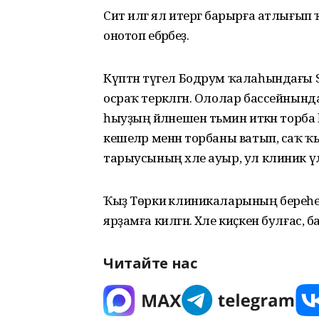
Сит илгә ял итергә барырға атлығып ҡ
онотоп ебәрәбеҙ.
Күптән түгел Бодрум ҡалаһындағы Su
осраҡ теркәлгән. Ололар бассейнын
һыуҙың әйләнешен тәьмин иткән торб
кешеләр менән торбаны ватып, саҡ ҡы
тарыусының хәле ауыр, ул клиник үл
Ҡыҙ Төркиә клиникаларының береһендә
ярҙамға килгән. Хәле киҫкен булғас, 
Читайте нас