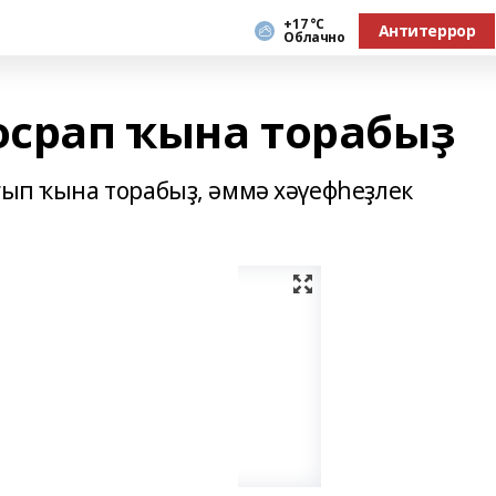
+17 °С
Антитеррор
Облачно
осрап ҡына торабыҙ
ғып ҡына торабыҙ, әммә хәүефһеҙлек