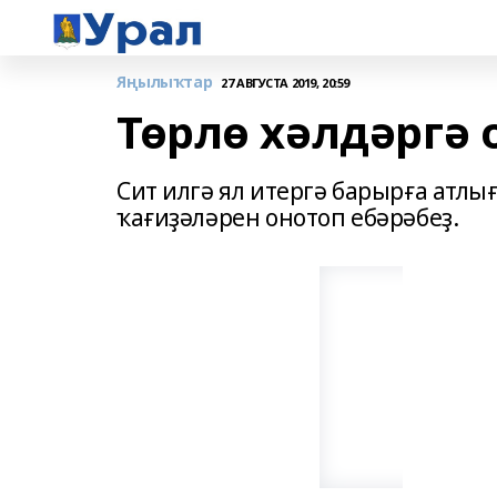
Яңылыҡтар
27 АВГУСТА 2019, 20:59
Төрлө хәлдәргә 
Сит илгә ял итергә барырға атлы
ҡағиҙәләрен онотоп ебәрәбеҙ.