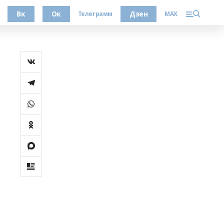
Вк
Ок
Дзен
Телеграмм
MAX