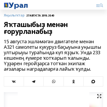
Яңылыҡтар
27 АВГУСТА 2019, 20:40
Яҡташыбыҙ менән
ғорурланабыҙ
15 августа эшләмәгән двигателе менән
А321 самолеты кукуруз баҫыуына уңышлы
ултырыуы тураһында күп яҙҙыҡ. Унда 233
кешенең ғүмере ҡотҡарып ҡалынды.
Үҙҙәрен геройҙарса тотҡан экипаж
ағзалары наградаларға лайыҡ ҡулды.