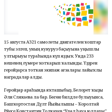
15 августа А321 самолеты двигателенә ҡоштар
тубы эләгеп, уның кукуруз баҫыуына уңышлы
ултырыуы тураһында күп яҙҙыҡ. Унда 233
кешенең ғүмере ҡотҡарып ҡалынды. Үҙҙәрен
геройҙарса тотҡан экипаж ағзалары лайыҡлы
наградалар алды.
Геройҙар араһында яҡташыбыҙ, Белорет ҡыҙы
Әлиә Слякаева ла бар. Бөгөн билдәле булыуынса,
Башҡортостан Дәүләт Йыйылышы – Ҡоролтай
Рәйесе Константин Толкачев “Урал һауа юлдары”