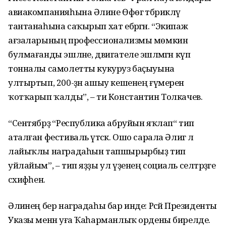
авиакомпанияһына Әлиәне Өфөгә тәбрикләү
тантанаһына саҡырып хат ебәргән. “Экипаж
ағзаларының профессионализмы мөмкин
булмағанды эшләне, двигателе эшләмәгән күп
тонналы самолетты кукуруз баҫыуына
ултыртып, 200-ҙән ашыу кешенең ғүмерен
ҡотҡарып ҡалды”, – ти Константин Толкачев.
“Сентябрҙә “Республика абруйын яҡлап“ тип
аталған фестиваль үтәсәк. Ошо сарала Әлиәгә лә
лайыҡлы наградаһын тапшырырбыҙ тип
уйлайым”, – тип яҙҙы ул үҙенең социаль селтәрҙәге
сәхифәһенә.
Әлиәнең бер наградаһы бар инде: Рәсәй Президенты
Указы менән уға Ҡаһарманлыҡ ордены бирелде.