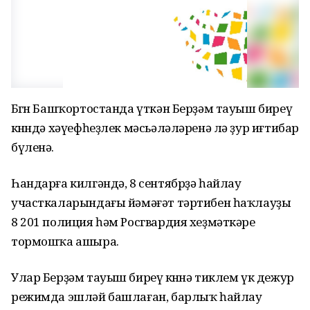
Бөгөн Башҡортостанда үткән Берҙәм тауыш биреү
көнөндә хәүефһеҙлек мәсьәләләренә лә ҙур иғтибар
бүленә.
Һандарға килгәндә, 8 сентябрҙә һайлау
участкаларындағы йәмәғәт тәртибен һаҡлауҙы
8 201 полиция һәм Росгвардия хеҙмәткәре
тормошҡа ашыра.
Улар Берҙәм тауыш биреү көнөнә тиклем үк дежур
режимда эшләй башлаған, барлыҡ һайлау