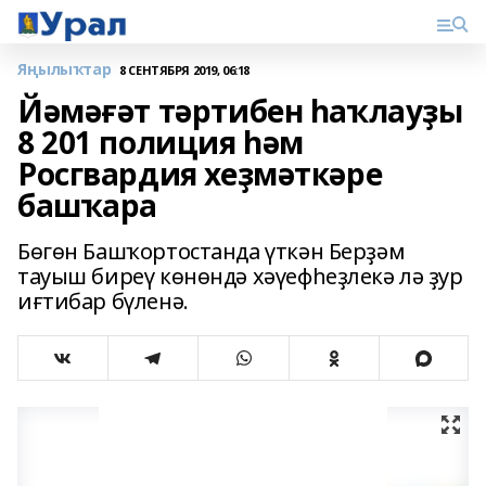
Яңылыҡтар
8 СЕНТЯБРЯ 2019, 06:18
Йәмәғәт тәртибен һаҡлауҙы
8 201 полиция һәм
Росгвардия хеҙмәткәре
башҡара
Бөгөн Башҡортостанда үткән Берҙәм
тауыш биреү көнөндә хәүефһеҙлекә лә ҙур
иғтибар бүленә.