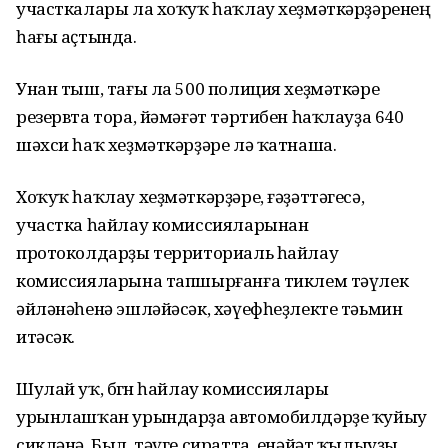
участкалары ла хоҡуҡ һаҡлау хеҙмәткәрҙәренең
һағы аҫтында.
Унан тыш, тағы ла 500 полиция хеҙмәткәре
резервта тора, йәмәғәт тәртибен һаҡлауҙа 640
шәхси һаҡ хеҙмәткәрҙәре лә ҡатнаша.
Хоҡуҡ һаҡлау хеҙмәткәрҙәре, ғәҙәттәгесә,
участка һайлау комиссияларынан
протоколдарҙы территориаль һайлау
комиссияларына тапшырғанға тиклем тәүлек
әйләнәһенә эшләйәсәк, хәүефһеҙлекте тәьмин
итәсәк.
Шулай уҡ, бөгөн һайлау комиссиялары
урынлашҡан урындарҙа автомобилдәрҙе ҡуйыу
сикләнә. Был, тәүге сиратта, енәйәт ҡылыуҙы