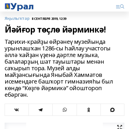
Яңылыҡтар
8 СЕНТЯБРЯ 2019, 12:39
Йәйғор төҫлө йәрминкә!
Тарихи-крайҙы өйрәнеү музейында
урынлашҡан 1286-сы һайлау участогы
әллә ҡайҙан үҙенә дәртле музыка,
балаларҙың шат тауыштары менән
саҡырып тора. Музей алды
майҙансығында Яныбай Хамматов
исемендәге башҡорт гимназияһы был
көндө “Көҙгө йәрмикә” ойоштороп
ебәргән.