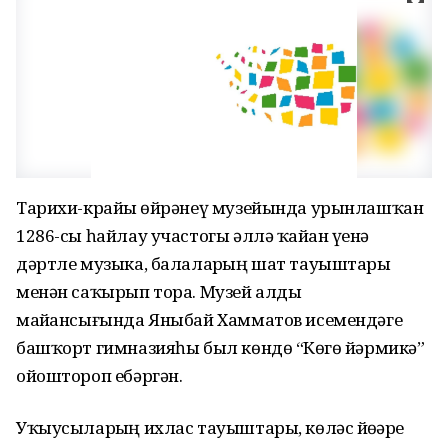
Тарихи-крайҙы өйрәнеү музейында урынлашҡан
1286-сы һайлау участогы әллә ҡайҙан үҙенә
дәртле музыка, балаларҙың шат тауыштары
менән саҡырып тора. Музей алды
майҙансығында Яныбай Хамматов исемендәге
башҡорт гимназияһы был көндө “Көҙгө йәрмикә”
ойоштороп ебәргән.
Уҡыусыларҙың ихлас тауыштары, көләс йөҙҙәре