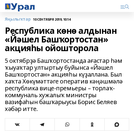
Яңылыҡтар
10 СЕНТЯБРЯ 2019, 10:14
Республика көнө алдынан
«Йәшел Башҡортостан»
акцияһы ойошторола
5 октябрҙә Башҡортостанда ағастар һәм
ҡыуаҡтар ултыртыу буйынса «Йәшел
Башҡортостан» акцияһы күҙаллана. Был
хаҡта Хөкүмәттәге оператив кәңәшмәлә
республика вице-премьеры – торлаҡ-
коммуналь хужалыҡ министры
вазифаһын башҡарыусы Борис Беляев
хәбәр итте.