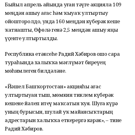
Быйыл апрель айында уҙған тәүге акцияла 109
меңдән ашыу ағас һәм ҡыуаҡ ултыртыу
ойошторолдо, унда 160 меңдән күберәк кеше
ҡатнашты, Өфөлә генә 2,5 меңдән ашыу яңы
үҫенте ултыртылды.
Республика етәксеһе Радий Хәбиров ошо сара
тураһында халыҡҡа мәғлүмәт биреүҙең
мөһимлеген билдәләне.
«Йәшел Башҡортостан» акцияһы ағас
ултыртыуҙан тыш, мөмкин тиклем күберәк
кешене йәлеп итеү маҡсатын ҡуя. Шуға күрә
уның бурысын, шулай уҡ майҙансыҡтарҙың
адрестарын халыҡҡа еткерергә кәрәк», – тине
Радий Хәбиров.