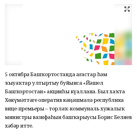
5 октябрҙә Башҡортостанда ағастар һәм
ҡыуаҡтар ултыртыу буйынса «Йәшел
Башҡортостан» акцияһы күҙаллана. Был хаҡта
Хөкүмәттәге оператив кәңәшмәлә республика
вице-премьеры – торлаҡ-коммуналь хужалыҡ
министры вазифаһын башҡарыусы Борис Беляев
хәбәр итте.