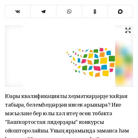
Юғары квалификациялы хеҙмәткәрҙәрҙе ҡайҙан
табырға, белемһеҙҙәрҙән нисек арынырға? Ике
мәсьәләне бер юлы хәл итеү өсөн төбәктә
"Башҡортостан лидерҙары" конкурсы
ойошторолғайны. Уның ярҙамында заманса һәм