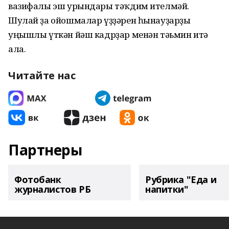
вазифалы эш урындары тәҡдим ителмәй.
Шулай ҙа ойошмалар үҙҙәрен һынауҙарҙы
уңышлы үткән йәш кадрҙар менән тәьмин итә
ала.
Читайте нас
Партнеры
Фотобанк
Рубрика "Еда и
журналистов РБ
напитки"