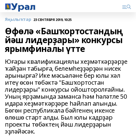
Яңылыҡтар
23 СЕНТЯБРЯ 2019, 10:25
Өфөлә «Башҡортостандың
йәш лидерҙары» конкурсы
ярымфиналы үтте
Юғары квалификациялы хеҙмәткәрҙәрҙе
ҡайҙан табырға, белемһеҙҙәрҙән нисек
арынырға? Ике мәсьәләне бер юлы хәл
итеү өсөн төбәктә "Башҡортостан
лидерҙары" конкурсы ойошторолғайны.
Уның ярҙамында заманса һәм һәләтле 50
идара хеҙмәткәрҙәре һайлап алынды.
Бөгөн республикала бәйгенең икенсе
өлөшө старт алды. Был юлы кадрҙар
проекты төбәктең йәш лидерҙарын
эҙләйәсәк.