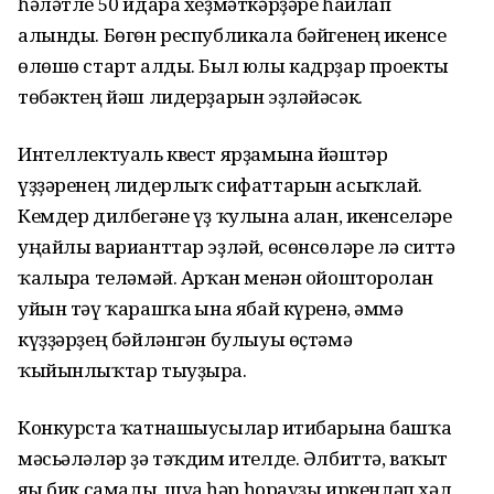
һәләтле 50 идара хеҙмәткәрҙәре һайлап
алынды. Бөгөн республикала бәйгенең икенсе
өлөшө старт алды. Был юлы кадрҙар проекты
төбәктең йәш лидерҙарын эҙләйәсәк.
Интеллектуаль квест ярҙамына йәштәр
үҙҙәренең лидерлыҡ сифаттарын асыҡлай.
Кемдер дилбегәне үҙ ҡулына алған, икенселәре
уңайлы варианттар эҙләй, өсөнсөләре лә ситтә
ҡалырға теләмәй. Арҡан менән ойошторолған
уйын тәү ҡарашҡа ғына ябай күренә, әммә
күҙҙәрҙең бәйләнгән булыуы өҫтәмә
ҡыйынлыҡтар тыуҙыра.
Конкурста ҡатнашыусылар иғтибарына башҡа
мәсьәләләр ҙә тәҡдим ителде. Әлбиттә, ваҡыт
яғы бик самалы, шуға һәр һорауҙы иркенләп хәл