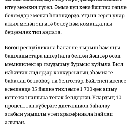
итеү мөмкин түгел. Әммә күп кенә йәштәр төплө
белемдәре менән һөйөндөрҙө. Уңыш серен улар
аҡыл менән эш итә белеү һәм командалағы
берҙәмлек тип аңлата.
Бөгөн республикала һәләтле, тырыш һәм яңы
башланғыстарға нигеҙ һала белгән йәштәр өсөн
мөмкинлектәр тыуҙырыу бурысы ҡуйыла. Был
йәһәттән лидерҙар конкурсының әһәмиәте
баһалап бөткөһөҙ, ти белгестәр. Бәйгенең икенсе
өлөшөндә 35 йәшкә тиклемге 1 700-ҙән ашыу
кеше ҡатнашырға теләк белдергән. Уларҙың 10
проценттан күберәге дистанцион баһалау
этабын уңышлы үтеп ярымфиналға һайлап
алынған.