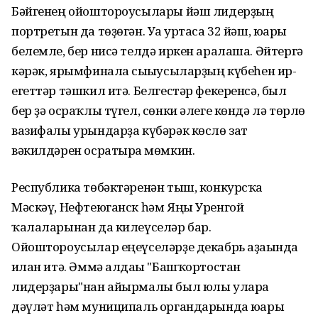
Бәйгенең ойоштороусылары йәш лидерҙың
портретын да төҙөгән. Уға уртаса 32 йәш, юғары
белемле, бер нисә телдә иркен аралаша. Әйтергә
кәрәк, ярымфиналға сығыусыларҙың күбеһен ир-
егеттәр тәшкил итә. Белгестәр фекеренсә, был
бер ҙә осраҡлы түгел, сөнки әлеге көндә лә төрлө
вазифалы урындарҙа күбәрәк көслө зат
вәкилдәрен осратырға мөмкин.
Республика төбәктәренән тыш, конкурсҡа
Мәскәү, Нефтеюганск һәм Яңы Уренгой
ҡалаларынан да килеүселәр бар.
Ойоштороусылар еңеүселәрҙе декабрь аҙағында
иғлан итә. Әммә алдағы "Башҡортостан
лидерҙары"нан айырмалы был юлы уларға
дәүләт һәм муниципаль органдарында юғары