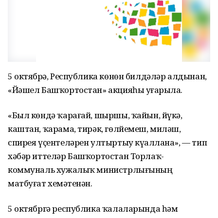
5 октябрҙә, Республика көнөн билдәләр алдынан,
«Йәшел Башҡортостан» акцияһы уҙғарыла.
«Был көндә ҡарағай, шыршы, ҡайын, йүкә,
каштан, ҡарама, тирәк, гөлйемеш, миләш,
спирея үҫентеләрен ултыртыу күҙаллана», — тип
хәбәр иттеләр Башҡортостан Торлаҡ-
коммуналь хужалыҡ министрлығының
матбуғат хеҙмәтенән.
5 октябргә республика ҡалаларында һәм