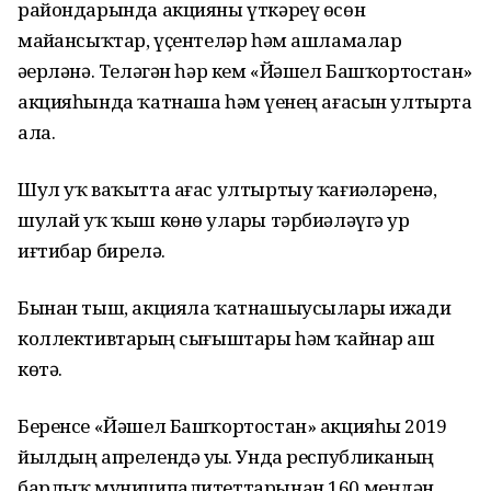
райондарында акцияны үткәреү өсөн
майҙансыҡтар, үҫентеләр һәм ашламалар
әҙерләнә. Теләгән һәр кем «Йәшел Башҡортостан»
акцияһында ҡатнаша һәм үҙенең ағасын ултырта
ала.
Шул уҡ ваҡытта ағас ултыртыу ҡағиҙәләренә,
шулай уҡ ҡыш көнө уларҙы тәрбиәләүгә ҙур
иғтибар бирелә.
Бынан тыш, акцияла ҡатнашыусыларҙы ижади
коллективтарҙың сығыштары һәм ҡайнар аш
көтә.
Беренсе «Йәшел Башҡортостан» акцияһы 2019
йылдың апрелендә уҙҙы. Унда республиканың
барлыҡ муниципалитеттарынан 160 меңдән