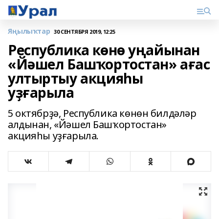
Яңылыҡтар
30 СЕНТЯБРЯ 2019, 12:25
Республика көнө уңайынан
«Йәшел Башҡортостан» ағас
ултыртыу акцияһы
уҙғарыла
5 октябрҙә, Республика көнөн билдәләр
алдынан, «Йәшел Башҡортостан»
акцияһы уҙғарыла.