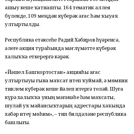
ашыу кеше ҡатнашты. 164 тематик аллея
бүленде, 109 меңдән күберәк ағас һәм ҡыуаҡ
ултыртылды.
Республика етәксеһе Радий Хәбиров һүҙҙәренсә,
әлеге акция тураһында мәғлүмәтте күберәк
халыҡҡа еткерергә кәрәк.
«Йәшел Башҡортостан» акцияһы ағас
ултыртыуҙы ғына маҡсат итеп ҡуймай, ә мөмкин
тиклем күберәк кеше йәлеп итергә теләй. Шуға
күрә халыҡҡа уның мәғәнәһе һәм маҡсаты,
шулай уҡ майҙансыҡтарҙың адрестары хаҡында
хәбәр итеү мөһим», – тип билдәләне республика
башлығы.