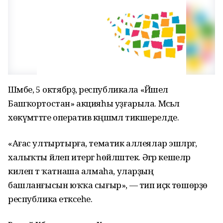
Шәмбе, 5 октябрҙә, республикала «Йәшел
Башҡортостан» акцияһы уҙғарыла. Мәсьәлә
хөкүмәттәге оператив кәңәшмәлә тикшерелде.
«Ағас ултыртырға, тематик аллеялар эшләргә,
халыҡты йәлеп итергә һөйләштек. Әгәр кешеләр
килеп тә ҡатнаша алмаһа, уларҙың
башланғысын юҡҡа сығыр», — тип иҫкә төшөрҙө
республика етәксеһе.