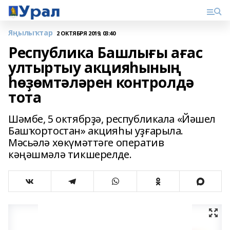
Яңылыҡтар
2 ОКТЯБРЯ 2019, 03:40
Республика Башлығы ағас
ултыртыу акцияһының
һөҙөмтәләрен контролдә
тота
Шәмбе, 5 октябрҙә, республикала «Йәшел
Башҡортостан» акцияһы уҙғарыла.
Мәсьәлә хөкүмәттәге оператив
кәңәшмәлә тикшерелде.