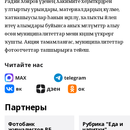
Радий Хәбиров үҙенең Хакимиәте хеҙмәткәрҙәренә
ултыртыу урындары, материалдарҙың күләме,
ҡатнашыусылар һанын иҫәпләү, халыҡты йәлеп
итеү алымдары буйынса аныҡ мәғлүмәттәр алыу
өсөн муниципалитеттар менән кәңәшмә үткәрергә
ҡушты. Акция тамамланғас, муниципалитеттар
фотоотчеттар тапшырырға тейеш.
Читайте нас
Партнеры
Фотобанк
Рубрика "Еда и
журналистов РБ
напитки"