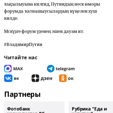
ҡыҫылыуына килгәндә, Путиндың нескә юморы
форумда ҡатнашыусыларҙың күңеленә хуш
килде.
Мәскәүҙәге форум үҙенең эшен дауам итә.
#ВладимирПутин
Читайте нас
Партнеры
Фотобанк
Рубрика "Еда и