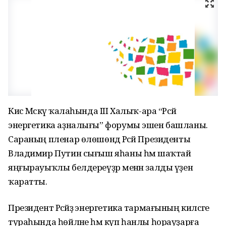
Кисә Мәскәү ҡалаһында III Халыҡ-ара “Рәсәй
энергетика аҙналығы” форумы эшен башланы.
Сараның пленар өлөшөндә Рәсәй Президенты
Владимир Путин сығыш яһаны һәм шаҡтай
яңғырауыҡлы белдереүҙәр менән залды үҙенә
ҡаратты.
Президент Рәсәйҙә энергетика тармағының киләсәге
тураһында һөйләне һәм күп һанлы һорауҙарға