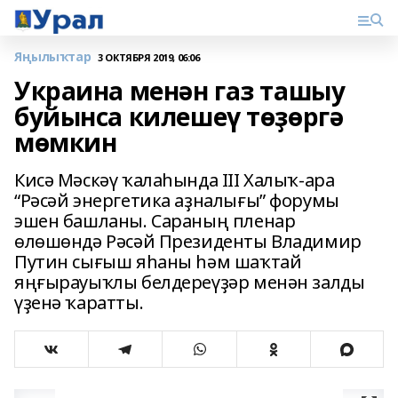
Яңылыҡтар
3 ОКТЯБРЯ 2019, 06:06
Украина менән газ ташыу
буйынса килешеү төҙөргә
мөмкин
Кисә Мәскәү ҡалаһында III Халыҡ-ара
“Рәсәй энергетика аҙналығы” форумы
эшен башланы. Сараның пленар
өлөшөндә Рәсәй Президенты Владимир
Путин сығыш яһаны һәм шаҡтай
яңғырауыҡлы белдереүҙәр менән залды
үҙенә ҡаратты.