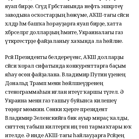
яуап бирҙе. Сәғүд Ғәрәбстанында нефть эшкәртеү
заводына осҡостарҙың һөжүме, АҠШ-тағы сәйәси
хәлдәр һәм башҡа һорауҙарға яуап бирҙе, хатта
хәбәрселәргә долларҙың әһәмиәте, Украиналағы газ
үткәргестәрҙе файҙаланыу хаҡында ла һөйләне.
Рәсәй Президенты белдереүенсә, АҠШ долларҙы
сәйәси ҡорал сифатында конкуренттарға баҫым
яһау өсөн файҙалана. Владимир Путин үҙенең
Дональд Трамп менән һөйләшеүҙәренең
стенограммаһын иғлан итеүгә ҡаршы түгел. Ә
Украина менән газ ташыу буйынса килешеү
төҙөргә мөмкин. Сөнки хәҙерге президент
Владимир Зеленскийға бик ауыр мираҫ ҡалды,
сәнәғәттең табыш килтергән иң төп тармаҡтары юҡ
ителде. Ә инде АҠШ-тағы һайлауҙарға Рәсәйҙең