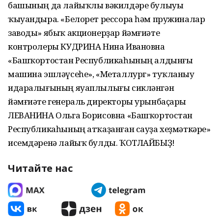
башының да лайыҡлы вәкилдәре булыуы
ҡыуандыра. «Белорет рессора һәм пружиналар
заводы» ябыҡ акционерҙар йәмғиәте
контролеры КУДРИНА Нина Ивановна
«Башҡортостан Республикаһының алдынғы
машина эшләүсеһе», «Металлург» туҡланыу
идаралығының яуаплылығы сикләнгән
йәмғиәте генераль директоры урынбаҫары
ЛЕВАНИНА Ольга Борисовна «Башҡортостан
Республикаһының атҡаҙанған сауҙа хеҙмәткәре»
исемдәренә лайыҡ булды. ҠОТЛАЙБЫҘ!
Читайте нас