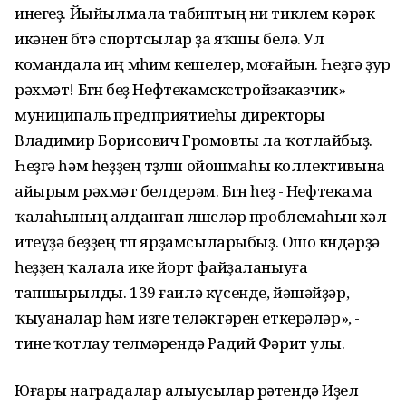
инегеҙ. Йыйылмала табиптың ни тиклем кәрәк
икәнен бөтә спортсылар ҙа яҡшы белә. Ул
командала иң мөһим кешелер, моғайын. Һеҙгә ҙур
рәхмәт! Бөгөн беҙ Нефтекамскстройзаказчик»
муниципаль предприятиеһы директоры
Владимир Борисович Громовты ла ҡотлайбыҙ.
Һеҙгә һәм һеҙҙең төҙөлөш ойошмаһы коллективына
айырым рәхмәт белдерәм. Бөгөн һеҙ - Нефтекама
ҡалаһының алданған өлөшсөләр проблемаһын хәл
итеүҙә беҙҙең төп ярҙамсыларыбыҙ. Ошо көндәрҙә
һеҙҙең ҡалала ике йорт файҙаланыуға
тапшырылды. 139 ғаилә күсенде, йәшәйҙәр,
ҡыуаналар һәм изге теләктәрен еткерәләр», -
тине ҡотлау телмәрендә Радий Фәрит улы.
Юғары наградалар алыусылар рәтендә Иҙел