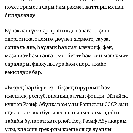
почет грамоталары һәм рәхмәт хаттары менән
билдәләнде.
Бүләкләнеүселәр араһында сәнәғәт, төҙөлөш,
энергетика, элемтә, дәүләт хеҙмәте, сауҙа,
социаль өлкә, һаулыҡ һаҡлау, мәғариф, фән,
мәҙәниәт һәм сәнғәт, матбуғат һәм киң мәғлүмәт
саралары, физкультура һәм спорт өлкәһе
вәкилдәре бар.
«Һеҙҙең һәр берегеҙ – беҙҙең ғорурлыҡ һәм
именлек, республиканың алтын фонды. Әйтәйек,
күптәр Рәзиф Абулкарам улы Рапиевты СССР-ҙың
еңел атлетика буйынса йыйылма командаһы
табибы булараҡ хәтерләй. Һеҙ, Рәзиф Абулкарам
улы, классик грек-рим көрәше өсөн дә яуаплы