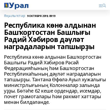
Яңылыҡтар
9 ОКТЯБРЯ 2019, 09:19
Республика көнө алдынан
Башҡортостан Башлығы
Радий Хәбиров дәүләт
наградаларын тапшырҙы
Республика көнө алдынан Башҡортостан
Башлығы Радий Хәбиров Рәсәй
Федерацияһының һәм Башҡортостан
Республикаһының дәүләт наградаларын
тапшырҙы. Тантана Өфөлә Ауыл хужалығы
министрлығының Колонналар залында
уҙҙы. Бөтәһе 62 кеше ордендар, исемдәр,
почет грамоталары һәм рәхмәт хаттары
менән билдәләнде.