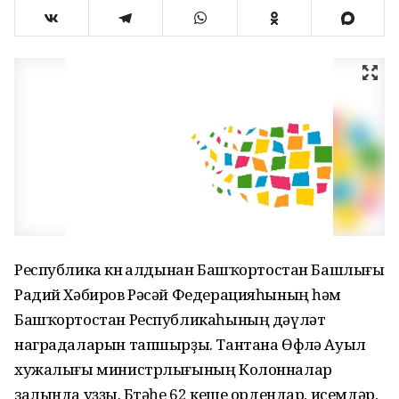
Республика көнө алдынан Башҡортостан Башлығы
Радий Хәбиров Рәсәй Федерацияһының һәм
Башҡортостан Республикаһының дәүләт
наградаларын тапшырҙы. Тантана Өфөлә Ауыл
хужалығы министрлығының Колонналар
залында уҙҙы. Бөтәһе 62 кеше ордендар, исемдәр,