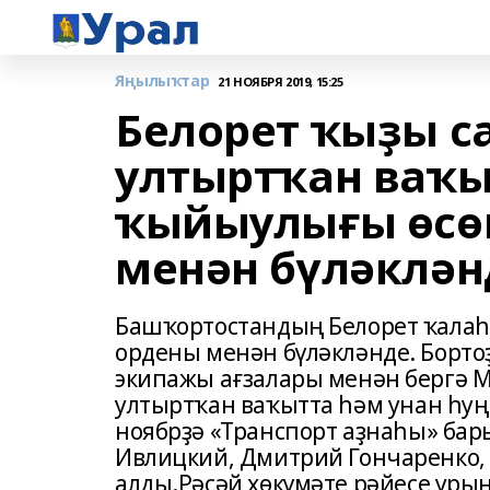
Яңылыҡтар
21 НОЯБРЯ 2019, 15:25
Белорет ҡыҙы с
ултыртҡан ваҡы
ҡыйыулығы өсө
менән бүләклән
Башҡортостандың Белорет ҡалаһ
ордены менән бүләкләнде. Борто
экипажы ағзалары менән бергә М
ултыртҡан ваҡытта һәм унан һу
ноябрҙә «Транспорт аҙнаһы» ба
Ивлицкий, Дмитрий Гончаренко,
алды.Рәсәй хөкүмәте рәйесе уры