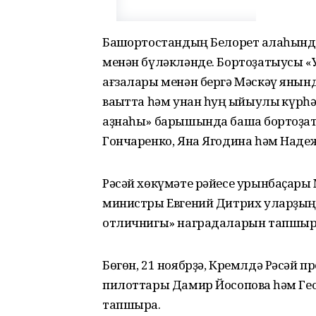
Башҡортостандың Белорет ҡалаһынд
менән бүләкләнде. Бортоҙатыусы 
ағзалары менән бергә Мәскәү янын
ваҡытта һәм унан һуң ҡыйыулыҡ күрһ
аҙнаһы» барышында башҡа бортоҙа
Гончаренко, Яна Ягодина һәм Наде
Рәсәй хөкүмәте рәйесе урынбаҫары
министры Евгений Дитрих уларҙың
отличнигы» наградаларын тапшыр
Бөгөн, 21 ноябрҙә, Кремлдә Рәсәй 
пилоттары Дамир Йосоповҡа һәм Ге
тапшыра.