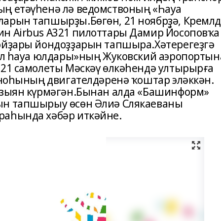
ың етәүһенә лә ведомствоның «Һауа
ларын тапшырҙы.Бөгөн, 21 ноябрҙә, Кремл
н Airbus A321 пилоттары Дамир Йосоповҡа
ойҙары йондоҙҙарын тапшыра.Хәтерегеҙгә
рал һауа юлдары»ның Жуковский аэропорты
321 самолеты Мәскәү өлкәһендә ултырырға
удноһының двигателдәренә ҡоштар эләккән.
ә зыян күрмәгән.Бынан алда «Башинформ»
ын тапшырыу өсөн Әлиә Слякаеваны
раһында хәбәр иткәйне.