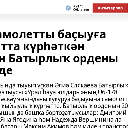
+21 °С
Антитеррор
Облачно
амолетты баҫыуға
тта күрһәткән
н Батырлыҡ ордены
де
ында тыуып үҫкән Әлиә Слякаева Батырлы
ҙатыусы «Урал һауа юлдары»ның U6-178
әскәү янындағы кукуруз баҫыуына самолет
ң ҡыйыулыҡ күрһәтте. Батырлыҡ орденын 2
рышында башҡа бортоҙатыусылар: Дмитрий
 Яна Ягодина һәм Надежда Вершинина ла
нбаҫары Максим Акимов һәм илдең транспо