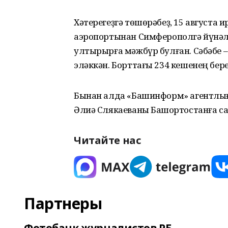
Хәтерегеҙгә төшөрәбеҙ, 15 августа
аэропортынан Симферополгә йүнәлг
ултырырға мәжбүр булған. Сәбәбе 
эләккән. Борттағы 234 кешенең бере
Бынан алда «Башинформ» агентлы
Әлиә Слякаеваны Башҡортостанға с
Читайте нас
Партнеры