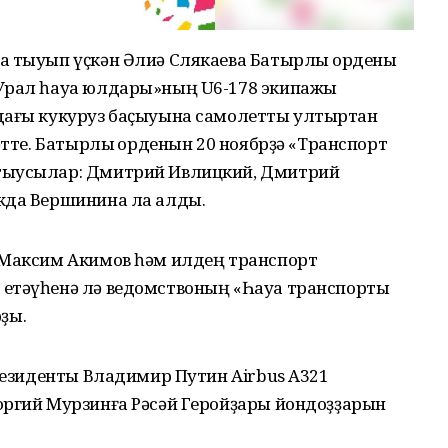
а тыуып үҫкән Әлиә Слякаева Батырлыҡ ордены
«Урал һауа юлдары»ның U6-178 экипажы
дағы кукуруз баҫыуына самолетты ултыртҡан
әтте. Батырлыҡ орденын 20 ноябрҙә «Транспорт
тыусылар: Дмитрий Ивлицкий, Дмитрий
жда Вершинина ла алды.
 Максим Акимов һәм илдең транспорт
 етәүһенә лә ведомствоның «Һауа транспорты
ҙы.
президенты Владимир Путин Airbus A321
оргий Мурзинға Рәсәй Геройҙары йондоҙҙарын