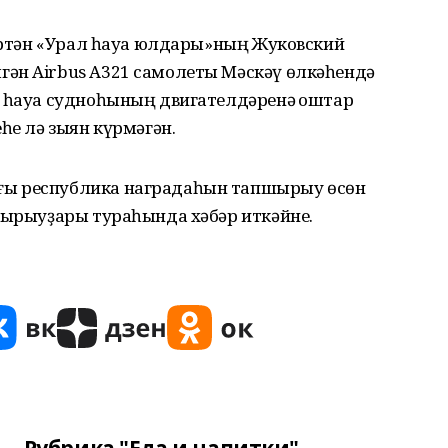
 иртән «Урал һауа юлдары»ның Жуковский
ән Airbus А321 самолеты Мәскәү өлкәһендә
– һауа судноһының двигателдәренә ҡоштар
һе лә зыян күрмәгән.
ғы республика наградаһын тапшырыу өсөн
аҡырыуҙары тураһында хәбәр иткәйне.