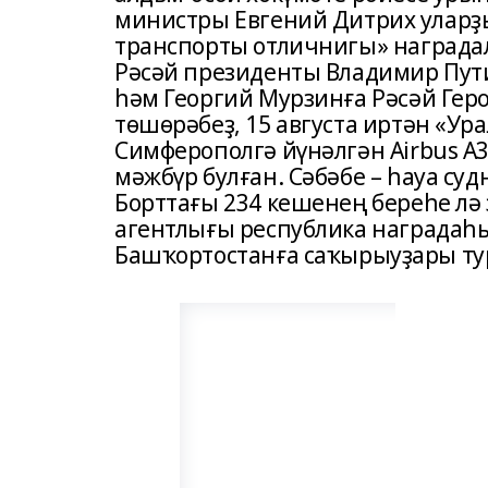
министры Евгений Дитрих уларҙ
транспорты отличнигы» награда
Рәсәй президенты Владимир Пути
һәм Георгий Мурзинға Рәсәй Гер
төшөрәбеҙ, 15 августа иртән «У
Симферополгә йүнәлгән Airbus А
мәжбүр булған. Сәбәбе – һауа с
Борттағы 234 кешенең береһе л
агентлығы республика наградаһ
Башҡортостанға саҡырыуҙары ту