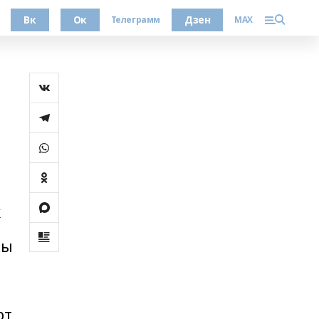
Вк
Ок
Дзен
Телеграмм
MAX
ҡ
ты
0
рт