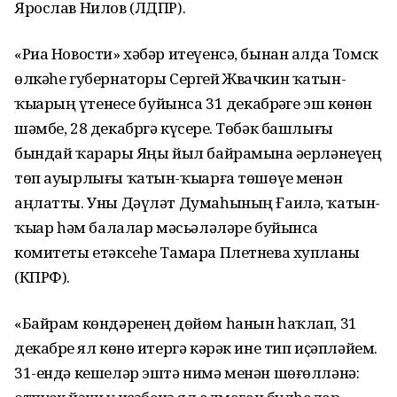
Ярослав Нилов (ЛДПР).
«Риа Новости» хәбәр итеүенсә, бынан алда Томск
өлкәһе губернаторы Сергей Жвачкин ҡатын-
ҡыҙҙарҙың үтенесе буйынса 31 декабрҙәге эш көнөн
шәмбе, 28 декабргә күсерҙе. Төбәк башлығы
бындай ҡарарҙы Яңы йыл байрамына әҙерләнеүҙең
төп ауырлығы ҡатын-ҡыҙҙарға төшөүе менән
аңлатты. Уны Дәүләт Думаһының Ғаилә, ҡатын-
ҡыҙҙар һәм балалар мәсьәләләре буйынса
комитеты етәксеһе Тамара Плетнева хупланы
(КПРФ).
«Байрам көндәренең дөйөм һанын һаҡлап, 31
декабрҙе ял көнө итергә кәрәк ине тип иҫәпләйем.
31-ендә кешеләр эштә нимә менән шөғөлләнә: