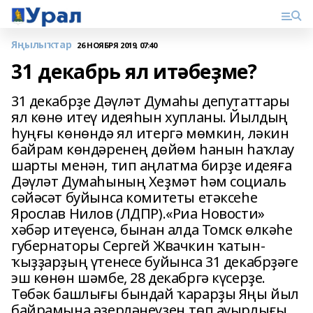
Яңылыҡтар
26 НОЯБРЯ 2019, 07:40
31 декабрь ял итәбеҙме?
31 декабрҙе Дәүләт Думаһы депутаттары
ял көнө итеү идеяһын хупланы. Йылдың
һуңғы көнөндә ял итергә мөмкин, ләкин
байрам көндәренең дөйөм һанын һаҡлау
шарты менән, тип аңлатма бирҙе идеяға
Дәүләт Думаһының Хеҙмәт һәм социаль
сәйәсәт буйынса комитеты етәксеһе
Ярослав Нилов (ЛДПР).«Риа Новости»
хәбәр итеүенсә, бынан алда Томск өлкәһе
губернаторы Сергей Жвачкин ҡатын-
ҡыҙҙарҙың үтенесе буйынса 31 декабрҙәге
эш көнөн шәмбе, 28 декабргә күсерҙе.
Төбәк башлығы бындай ҡарарҙы Яңы йыл
байрамына әҙерләнеүҙең төп ауырлығы