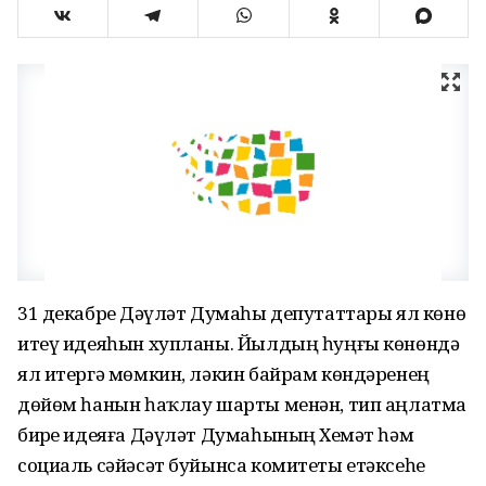
31 декабрҙе Дәүләт Думаһы депутаттары ял көнө
итеү идеяһын хупланы. Йылдың һуңғы көнөндә
ял итергә мөмкин, ләкин байрам көндәренең
дөйөм һанын һаҡлау шарты менән, тип аңлатма
бирҙе идеяға Дәүләт Думаһының Хеҙмәт һәм
социаль сәйәсәт буйынса комитеты етәксеһе