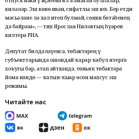
отпуск йәки үҙ иҫәбенә ял алмаған булһалар,
киләләр. Эш көнө икән, сифатлы эш юҡ. Бер етди
мәсьәләне лә хәл итеп булмай, сөнки бөтәһенең
дә байрам», — тип Ярослав Ниловтың һүҙҙәрен
килтерә РИА.
Депутат билдәләүенсә, төбәктәрҙең үҙ
субъекттарында ошондай ҡарар ҡабул итергә
хоҡуғы бар, атап әйткәндә, төньяҡ төбәктәрҙә
йома көндө — ҡатын-ҡыҙҙар өсөн махсус эш
режимы.
Читайте нас