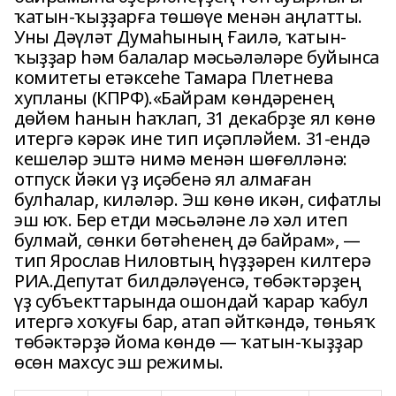
ҡатын-ҡыҙҙарға төшөүе менән аңлатты.
Уны Дәүләт Думаһының Ғаилә, ҡатын-
ҡыҙҙар һәм балалар мәсьәләләре буйынса
комитеты етәксеһе Тамара Плетнева
хупланы (КПРФ).«Байрам көндәренең
дөйөм һанын һаҡлап, 31 декабрҙе ял көнө
итергә кәрәк ине тип иҫәпләйем. 31-ендә
кешеләр эштә нимә менән шөғөлләнә:
отпуск йәки үҙ иҫәбенә ял алмаған
булһалар, киләләр. Эш көнө икән, сифатлы
эш юҡ. Бер етди мәсьәләне лә хәл итеп
булмай, сөнки бөтәһенең дә байрам», —
тип Ярослав Ниловтың һүҙҙәрен килтерә
РИА.Депутат билдәләүенсә, төбәктәрҙең
үҙ субъекттарында ошондай ҡарар ҡабул
итергә хоҡуғы бар, атап әйткәндә, төньяҡ
төбәктәрҙә йома көндө — ҡатын-ҡыҙҙар
өсөн махсус эш режимы.