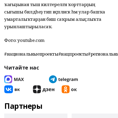
ҡағыҙынан тыш килтерелгән ҡорттарҙың
сығышы билдәһеҙ тип иҫәпләнәсәк һәм улар башҡа
умарталыҡтарҙан биш саҡрым алыҫлыҡта
урынлаштырыласаҡ.
Фото: youtube.com
#национальныепроекты#нацпроекты#региональн
Читайте нас
Партнеры