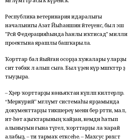
мәғлүмәттәр асыҡ күренәсәк.
Республика ветеринария идаралығы
начальнигы Азат Йыһаншин әйтеүенсә, был эш
"Рәсәй Федерацияһында һанлы иҡтисад" милли
проектына ярашлы башҡарыла.
Ҡорттар бал йыйған осорҙа хужалары уларҙы
сит төбәккә лә алып сыға. Был үҙенә күрә мәшәҡәттәр ҙә
тыуҙыра.
– Хәҙер ҡорттарҙы көньяҡтан күпләп килтерәләр.
“Меркурий” мәғлүмәт системаһы ярҙамында
документтарҙы тикшереү менән бер рәттән, мал,
ит-һөт аҙыҡтарының ҡайҙан, кемдән һатып
алыныуын ғына түгел, ҡорттарҙы ла ҡарай
алабыҙ, – ти тармаҡ етәксеһе. – Махсус рөхсәт