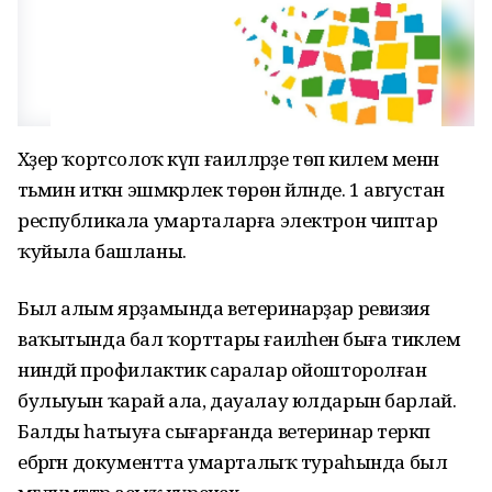
Хәҙер ҡортсолоҡ күп ғаиләләрҙе төп килем менән
тәьмин иткән эшмәкәрлек төрөнә әйләнде. 1 августан
республикала умарталарға электрон чиптар
ҡуйыла башланы.
Был алым ярҙамында ветеринарҙар ревизия
ваҡытында бал ҡорттары ғаиләһенә быға тиклем
ниндәй профилактик саралар ойошторолған
булыуын ҡарай ала, дауалау юлдарын барлай.
Балды һатыуға сығарғанда ветеринар теркәп
ебәргән документта умарталыҡ тураһында был