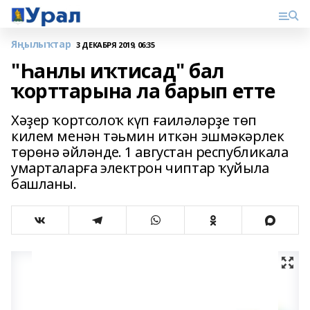
Яңылыҡтар
3 ДЕКАБРЯ 2019, 06:35
"Һанлы иҡтисад" бал
ҡорттарына ла барып етте
Хәҙер ҡортсолоҡ күп ғаиләләрҙе төп
килем менән тәьмин иткән эшмәкәрлек
төрөнә әйләнде. 1 августан республикала
умарталарға электрон чиптар ҡуйыла
башланы.