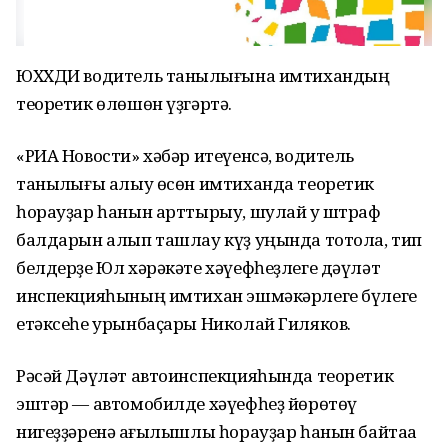
ЮХХДИ водитель таныҡлығына имтихандың
теоретик өлөшөн үҙгәртә.
«РИА Новости» хәбәр итеүенсә, водитель
таныҡлығы алыу өсөн имтиханда теоретик
һорауҙар һанын арттырыу, шулай уҡ штраф
балдарын алып ташлау күҙ уңында тотола, тип
белдерҙе Юл хәрәкәте хәүефһеҙлеге дәүләт
инспекцияһының имтихан эшмәкәрлеге бүлеге
етәксеһе урынбаҫары Николай Гиляков.
Рәсәй Дәүләт автоинспекцияһында теоретик
эштәр — автомобилде хәүефһеҙ йөрөтөү
нигеҙҙәренә ҡағылышлы һорауҙар һанын байтаҡҡа