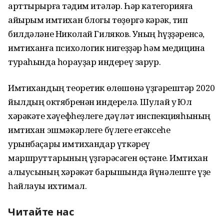
арттырырға тәҡдим итәләр. Һәр категорияға
айырым имтихан блогы төҙөргә кәрәк, тип
билдәләне Николай Гиляков. Уның һүҙҙәренсә,
имтиханға психологик нигеҙҙәр һәм медицина
тураһында һорауҙар индереү зарур.
Имтихандың теоретик өлөшөнә үҙгәрештәр 2020
йылдың октябренән индерелә. Шулай уҡ Юл
хәрәкәте хәүефһеҙлеге дәүләт инспекцияһының
имтихан эшмәкәрлеге бүлеге етәксеһе
урынбаҫары имтихандар үткәреү
маршруттарының үҙгәрәсәген өҫтәне. Имтихан
алыусының хәрәкәт барышында йүнәлеште үҙе
һайлауы ихтимал.
Читайте нас