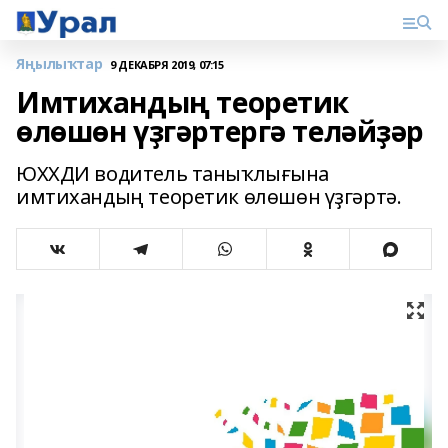
Яңылыҡтар
9 ДЕКАБРЯ 2019, 07:15
Имтихандың теоретик
өлөшөн үҙгәртергә теләйҙәр
ЮХХДИ водитель таныҡлығына
имтихандың теоретик өлөшөн үҙгәртә.