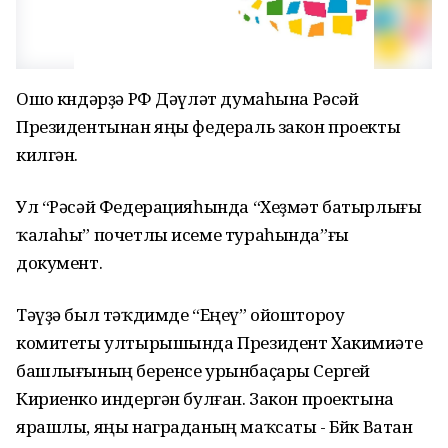
Ошо көндәрҙә РФ Дәүләт думаһына Рәсәй
Президентынан яңы федераль закон проекты
килгән.
Ул “Рәсәй Федерацияһында “Хеҙмәт батырлығы
ҡалаһы” почетлы исеме тураһында”ғы
документ.
Тәүҙә был тәҡдимде “Еңеү” ойоштороу
комитеты ултырышында Президент Хакимиәте
башлығының беренсе урынбаҫары Сергей
Кириенко индергән булған. Закон проектына
ярашлы, яңы награданың маҡсаты - Бөйөк Ватан