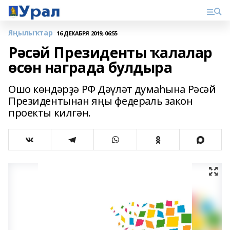
Яңылыҡтар
16 ДЕКАБРЯ 2019, 06:55
Рәсәй Президенты ҡалалар
өсөн награда булдыра
Ошо көндәрҙә РФ Дәүләт думаһына Рәсәй
Президентынан яңы федераль закон
проекты килгән.