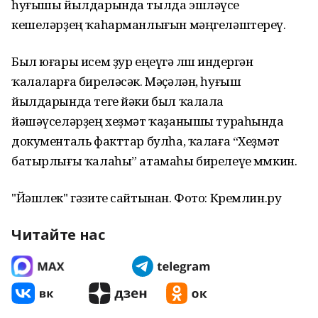
һуғышы йылдарында тылда эшләүсе
кешеләрҙең ҡаһарманлығын мәңгеләштереү.
Был юғары исем ҙур еңеүгә өлөш индергән
ҡалаларға биреләсәк. Мәҫәлән, һуғыш
йылдарында теге йәки был ҡалала
йәшәүселәрҙең хеҙмәт ҡаҙанышы тураһында
документаль факттар булһа, ҡалаға “Хеҙмәт
батырлығы ҡалаһы” атамаһы бирелеүе мөмкин.
"Йәшлек" гәзите сайтынан. Фото: Кремлин.ру
Читайте нас