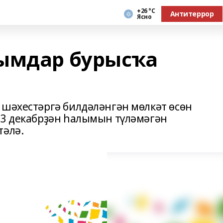
+26 °С
Антитеррор
Ясно
ымдар бурысҡа
 шәхестәргә билдәләнгән мѳлкәт ѳсѳн
 3 декабрҙән һалымын түләмәгән
тәлә.