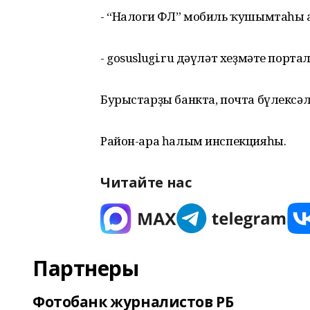
- “Налоги ФЛ” мобиль ҡушымтаһы 
- gosuslugi.ru дәүләт хеҙмәте порт
Бурыстарҙы банкта, почта бүлексә
Район-ара һалым инспекцияһы.
Читайте нас
Партнеры
Фотобанк журналистов РБ