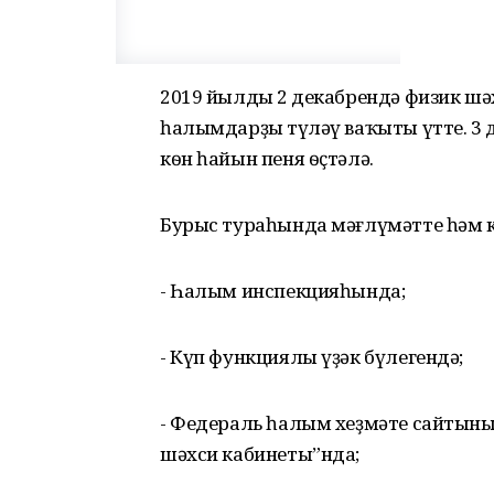
2019 йылдың 2 декабрендә физик шә
һалымдарҙың түләү ваҡыты үтте. 3
кѳн һайын пеня ѳҫтәлә.
Бурыс тураһында мәғлүмәтте һәм 
- Һалым инспекцияһында;
- Күп функциялы үҙәк бүлегендә;
- Федераль һалым хеҙмәте сайтының
шәхси кабинеты”нда;