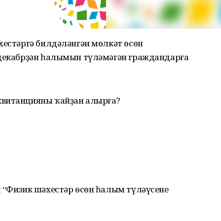
хестәргә билдәләнгән мѳлкәт ѳсѳн
 декабрҙән һалымын түләмәгән граждандарға
квитанцияны ҡайҙан алырға?
 “Физик шәхестәр ѳсѳн һалым түләүсенең