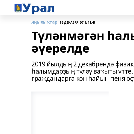
Яңылыҡтар
16 ДЕКАБРЯ 2019, 11:45
Түләнмәгән һал
әүерелде
2019 йылдың 2 декабрендә физик
һалымдарҙың түләү ваҡыты үтте.
граждандарға кѳн һайын пеня ѳҫ