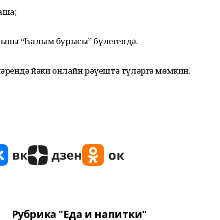
аша;
алының “Һалым бурысы” бүлегендә.
ләрендә йәки онлайн рәүештә түләргә мѳмкин.
Рубрика "Еда и напитки"