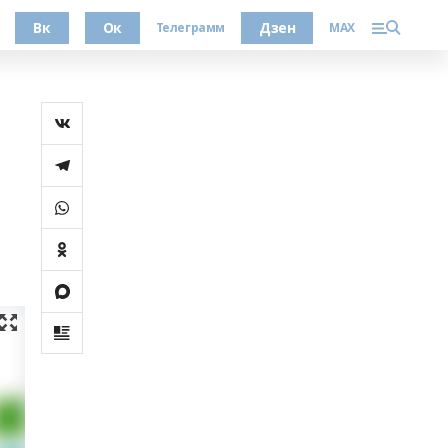
Вк
Ок
Дзен
Телеграмм
MAX