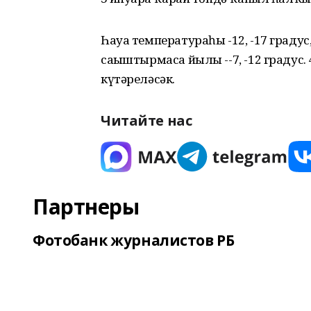
Һауа температураһы -12, -17 градус,
сағыштырмаса йылы --7, -12 градус.
күтәреләсәк.
Читайте нас
Партнеры
Фотобанк журналистов РБ