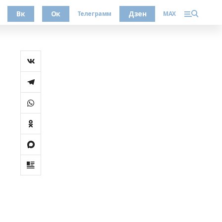
Вк
Ок
Дзен
Телеграмм
MAX