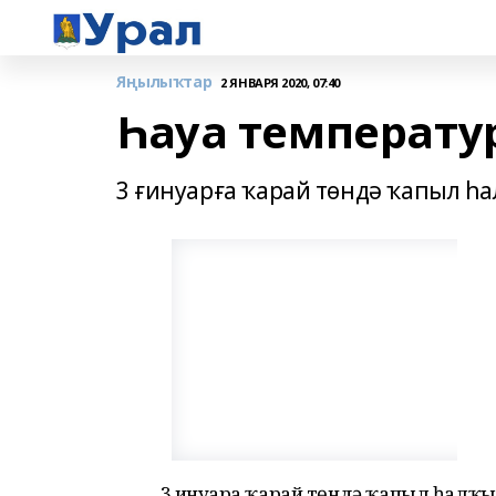
Яңылыҡтар
2 ЯНВАРЯ 2020, 07:40
Һауа температу
3 ғинуарға ҡарай төндә ҡапыл һ
3 ғинуарға ҡарай төндә ҡапыл һалҡ