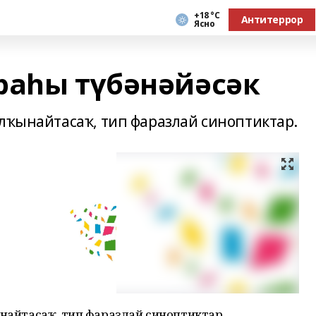
+18 °С
Антитеррор
Ясно
раһы түбәнәйәсәк
алҡынайтасаҡ, тип фаразлай синоптиктар.
ынайтасаҡ, тип фаразлай синоптиктар.