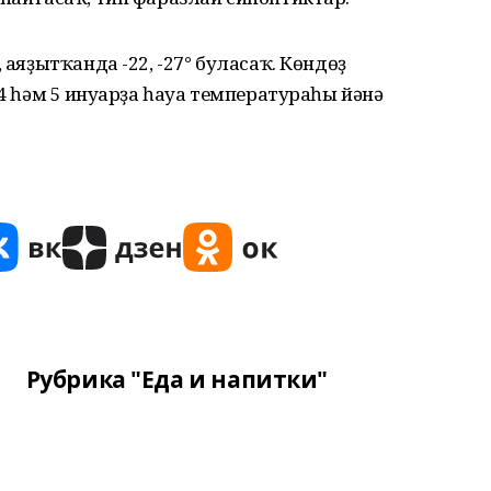
 аяҙытҡанда -22, -27° буласаҡ. Көндөҙ
 4 һәм 5 ғинуарҙа һауа температураһы йәнә
Рубрика "Еда и напитки"