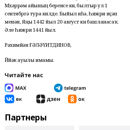
Мѳхәррәм айының беренсе кѳнѳ, былтыр ул 1
сентябргә тура килде. Быйыл иһә, Һижри иҫәп
менән, Яңы 1442 йыл 20 август кѳнѳ башланасаҡ.
Әле Һижри 1441 йыл.
Рәхимйән ҒӘЛӘҮИТДИНОВ,
Йѳйәк ауылы имамы.
Читайте нас
Партнеры