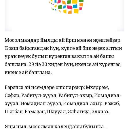
Мосолмандар йылды ай йѳрѳшѳ менән иҫәпләйҙәр.
Ҡояш байығандан һуң, күктә ай бик нәҙек алтын
ураҡ кеүек булып күренгән ваҡытта ай башы
башлана. 29 йә 30 кѳндән һуң, икенсе ай күренгәс,
икенсе ай башлана.
Ғәрәпсә ай исемдәре ошоларҙыр: Мѳхәррәм,
Сәфәр, Рабиғүл-әүүәл, Рабиғүл-ахыр, Йомадиәл-
әүүәл, Йомадиәл-әүүәл, Йомадиәл-ахыр, Рәжәб,
Шәғбән, Рамаҙан, Шәүүәл, Зѳлһағиҙә, Зѳлхизә.
Яңы йыл, мосолман календары буйынса -