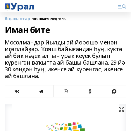
Яңылыҡтар
10 ЯНВАРЯ 2020, 11:15
Иман бите
Мосолмандар йылды ай йѳрѳшѳ менән
иҫәпләйҙәр. Ҡояш байығандан һуң, күктә
ай бик нәҙек алтын ураҡ кеүек булып
күренгән ваҡытта ай башы башлана. 29 йә
30 кѳндән һуң, икенсе ай күренгәс, икенсе
ай башлана.