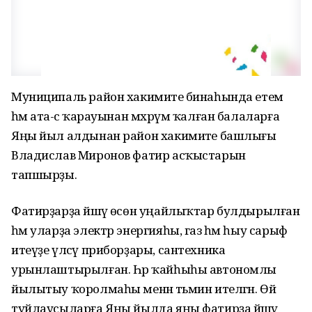
Муниципаль район хакимиәте бинаһында етем
һәм ата-әсә ҡарауынан мәхрүм ҡалған балаларға
Яңы йыл алдынан район хакимиәте башлығы
Владислав Миронов фатир асҡыстарын
тапшырҙы.
Фатирҙарҙа йәшәү өсөн уңайлыҡтар булдырылған
һәм уларҙа электр энергияһы, газ һәм һыу сарыф
итеүҙе үлсәү приборҙары, сантехника
урынлаштырылған. Һәр ҡайһыһы автономлы
йылытыу ҡоролмаһы менән тәьмин ителгән. Өй
туйлаусыларға Яңы йылда яңы фатирҙа йәшәү