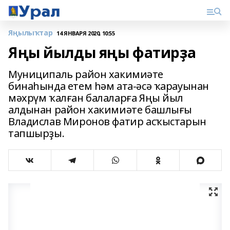
Яңылыҡтар
14 ЯНВАРЯ 2020, 10:55
Яңы йылды яңы фатирҙа
Муниципаль район хакимиәте
бинаһында етем һәм ата-әсә ҡарауынан
мәхрүм ҡалған балаларға Яңы йыл
алдынан район хакимиәте башлығы
Владислав Миронов фатир асҡыстарын
тапшырҙы.