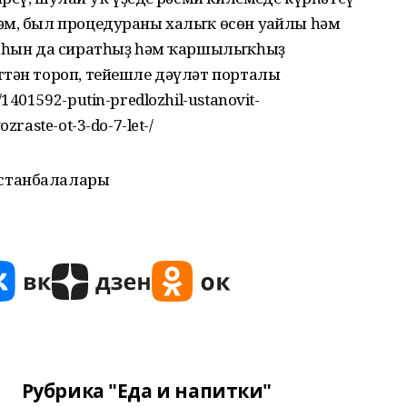
әм, был процедураны халыҡ өсөн уңайлы һәм
арыһын да сиратһыҙ һәм ҡаршылыҡһыҙ
ттән тороп, тейешле дәүләт порталы
401592-putin-predlozhil-ustanovit-
raste-ot-3-do-7-let-/
станбалалары
Рубрика "Еда и напитки"