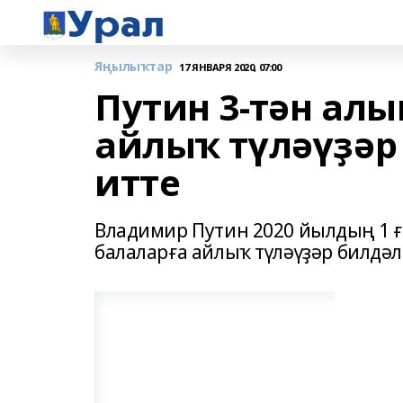
Яңылыҡтар
17 ЯНВАРЯ 2020, 07:00
Путин 3-тән алы
айлыҡ түләүҙәр
итте
Владимир Путин 2020 йылдың 1 ғ
балаларға айлыҡ түләүҙәр билдәл