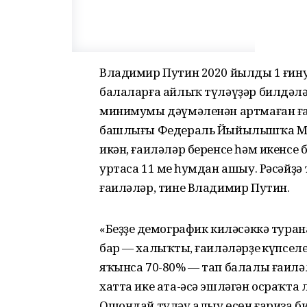
Владимир Путин 2020 йылдың 1 ғин
балаларға айлыҡ түләүҙәр билдәләр
минимумы дәүмәленән артмаған ға
башлығы Федераль Йыйылышҡа Мөр
икән, ғаиләләр беренсе һәм икенсе 
уртаса 11 мең һумдан ашыу. Рәсәйҙә
ғаиләләр, тине Владимир Путин.
«Беҙҙең демографик киләсәккә тура
бар — халыҡтың, ғаиләләрҙең күпселе
яҡынса 70-80% — тап балалы ғаилә
хатта ике ата-әсә эшләгән осраҡта л
Ошондай түләү алыу өсөн ғариза бир