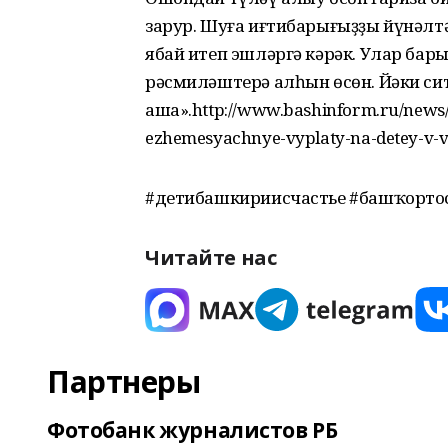
зарур. Шуға иғтибарығыҙҙы йүнәлт
ябай итеп эшләргә кәрәк. Улар б
рәсмиләштерә алһын өсөн. Йәки си
аша».http://www.bashinform.ru/news/1
ezhemesyachnye-vyplaty-na-detey-v-voz
#детибашкириисчастье #башҡорто
Читайте нас
Партнеры
Фотобанк журналистов РБ