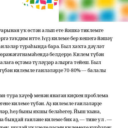
уарынан уҡ өстән алып ете йәшкә тиклемге
гә тәҡдим итте. Һүҙ килеме бер кешегә йәшәү
иләләр тураһында бара. Был хаҡта дәүләт
әжәғәтнамәһендә белдерҙе. Килем түбән
балаға өҫтәмә түләүҙәр алырға тейеш. Был
 түбән килемле ғаиләләрҙең 70-80% — балалы
нан-тура хәүеф менән янаған киҫкен проблема
генең килеме түбән. Аҙ килемле ғаиләләрҙең
ләр, һеҙ быны яҡшы беләһегеҙ. Йыш ҡына,
а бындай ғаиләнең килеме бик аҙ, — тине ул . —
еү, шулай уҡ үҙеңдең рәсми килемеңде күрһәтеү