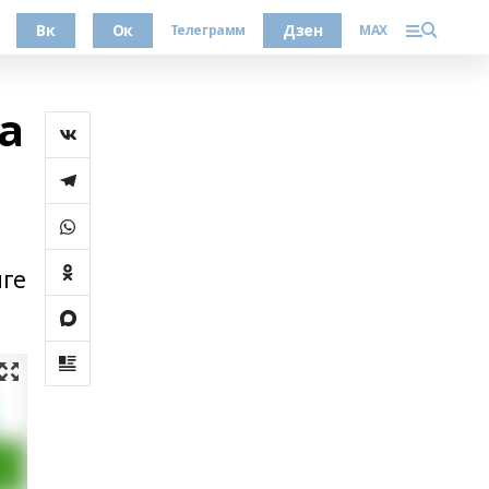
Вк
Ок
Дзен
Телеграмм
MAX
а
мге