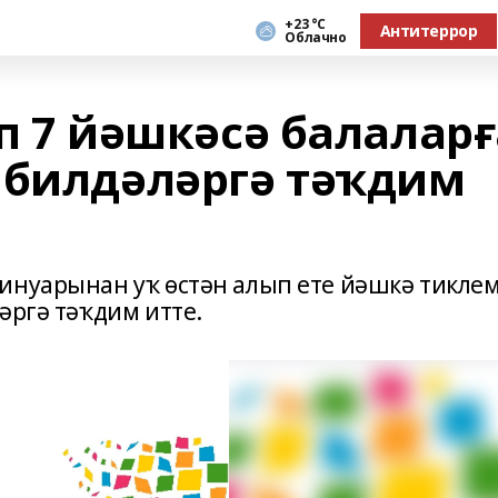
+23 °С
Антитеррор
Облачно
п 7 йәшкәсә балаларғ
 билдәләргә тәҡдим
инуарынан уҡ өстән алып ете йәшкә тикле
әргә тәҡдим итте.