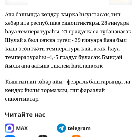
Аҙна башында кѳндәр ҡырҡа һыуытасаҡ, тип
хәбәр итә республика синоптиктары. 28 ғинуарҙа
һауа температураһы -21 градусҡаса түбәнәйәсәк.
Шулай ҙа был оҙаҡҡа түгел - 29 ғинуарҙа йәнә был
ҡыш ѳсѳн ғәҙәти температура ҡайтасаҡ: һауа
температураһы -4, -5 градус буласаҡ. Бындай
йылы аҙна аҙағына тиклем һаҡланасаҡ.
Ҡыштың иң зәһәр айы - февраль баштарында ла
кѳндәр йылы тормаҡсы, тип фаразлай
синоптиктар.
Читайте нас