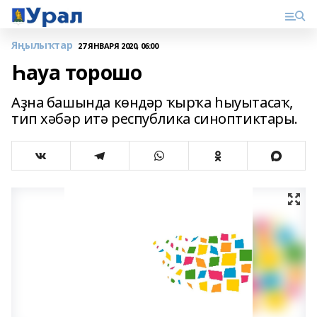
Яңылыҡтар
27 ЯНВАРЯ 2020, 06:00
Һауа торошо
Аҙна башында кѳндәр ҡырҡа һыуытасаҡ,
тип хәбәр итә республика синоптиктары.