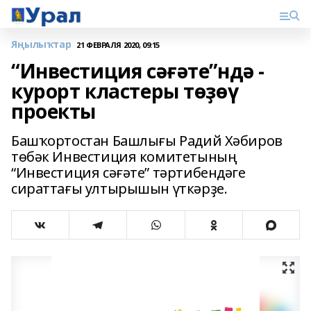
Яңылыҡтар
21 ФЕВРАЛЯ 2020, 09:15
“Инвестиция сәғәте”ндә -
курорт кластеры төҙөү
проекты
Башҡортостан Башлығы Радий Хәбиров
төбәк Инвестиция комитетының
“Инвестиция сәғәте” тәртибендәге
сираттағы ултырышын үткәрҙе.