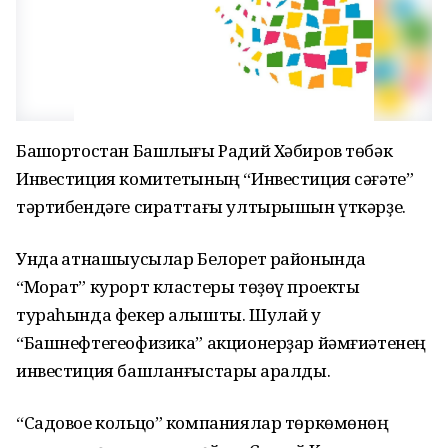
Башҡортостан Башлығы Радий Хәбиров төбәк
Инвестиция комитетының “Инвестиция сәғәте”
тәртибендәге сираттағы ултырышын үткәрҙе.
Унда ҡатнашыусылар Белорет районында
“Морат” курорт кластеры төҙөү проекты
тураһында фекер алышты. Шулай уҡ
“Башнефтегеофизика” акционерҙар йәмғиәтенең
инвестиция башланғыстары ҡаралды.
“Садовое кольцо” компаниялар төркөмөнөң