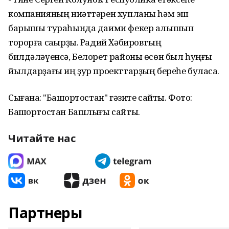
компанияның ниәттәрен хупланы һәм эш
барышы тураһында даими фекер алышып
торорға саҡырҙы. Радий Хәбировтың
билдәләүенсә, Белорет районы өсөн был һуңғы
йылдарҙағы иң ҙур проекттарҙың береһе буласаҡ.
Сығанаҡ: "Башҡортостан" гәзите сайты. Фото:
Башҡортостан Башлығы сайты.
Читайте нас
Партнеры