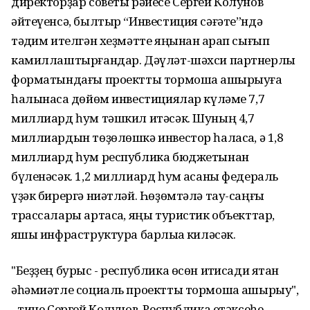
директорҙар советы рәйесе Сергей Колунов
әйтеүенсә, былтыр “Инвестиция сәғәте”ндә
тәҡдим ителгән хеҙмәтте яңынан ҡарап сығып
камиллаштырғандар. Дәүләт-шәхси партнерлыҡ
форматындағы проектты тормошҡа ашырыуға
һалынасаҡ дөйөм инвестициялар күләме 7,7
миллиард һум тәшкил итәсәк. Шуның 4,7
миллиардын төҙөлөшкә инвестор һаласаҡ, ә 1,8
миллиард һум республика бюджетынан
бүленәсәк. 1,2 миллиард һум аҡсаны федераль
үҙәк бирергә ниәтләй. Һөҙөмтәлә тау-саңғы
трассалары артасаҡ, яңы туристик объекттар,
яҡшы инфраструктура барлыҡҡа киләсәк.
"Беҙҙең бурыс - республика өсөн иҡтисади яҡтан
әһәмиәтле социаль проектты тормошҡа ашырыу",
- тине Сергей Колунов. Республика етәксеһе