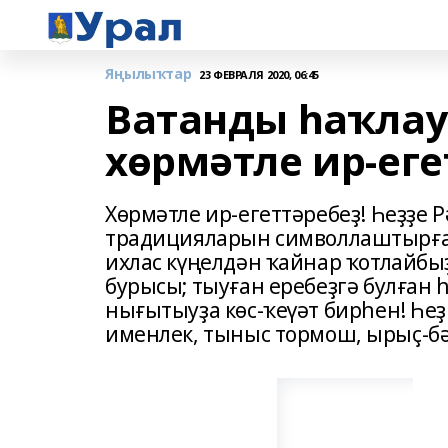
Яңылыҡтар
23 ФЕВРАЛЯ 2020, 06:45
Ватанды һаҡлау
хѳрмәтле ир-еге
Хѳрмәтле ир-егеттәребеҙ! Һеҙҙе
традицияларын символлаштырған
ихлас күңелдән ҡайнар ҡотлайбы
бурысы; тыуған еребеҙгә булған 
нығытыуҙа кѳс-ҡеүәт бирһен! Һе
именлек, тыныс тормош, ырыҫ-бә