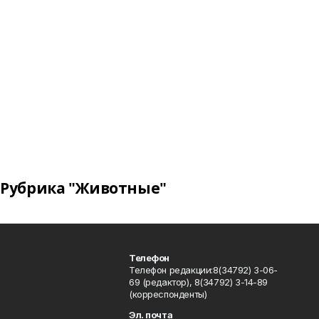
Рубрика "Животные"
Телефон
Телефон редакции:8(34792) 3-06-
69 (редактор), 8(34792) 3-14-89
(корреспонденты)
Эл. почта