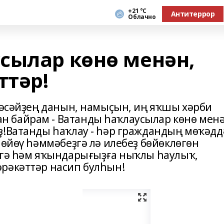
+21 °С
Антитеррор
Облачно
сылар кѳнѳ менән,
ттәр!
 Рәсәйҙең данын, намыҫын, иң яҡшы хәрби
 байрам - Ватанды һаҡлаусылар кѳнѳ мен
ҙ!Ватанды һаҡлау - һәр граждандың мѳҡәдд
һѳйѳү һәммәбеҙгә лә илебеҙ бѳйѳклѳгѳн
ҙгә һәм яҡындарығыҙға ныҡлы һаулыҡ,
рәкәттәр насип булһын!