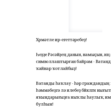
Хѳрмәтле ир-егеттәребеҙ!
Һеҙҙе Рәсәйҙең данын, намыҫын, и
символлаштырған байрам - Ватанды
ҡайнар ҡотлайбыҙ!
Ватанды һаҡлау - һәр граждандың мѳ
һәммәбеҙгә лә илебеҙ бѳйѳклѳгѳн нығы
яҡындарығыҙға ныҡлы һаулыҡ, име
булһын!