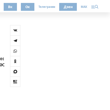
Вк
Ок
Дзен
Телеграмм
MAX
ән
әс