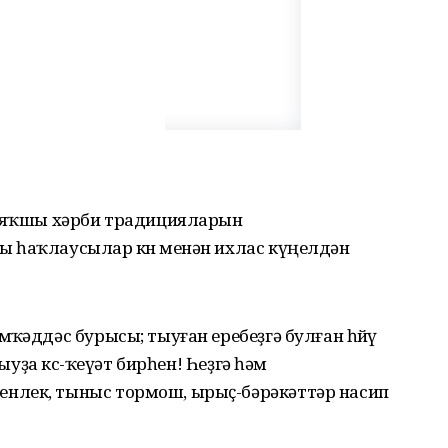
ң яҡшы хәрби традицияларын
 һаҡлаусылар кѳнѳ менән ихлас күңелдән
ҡәддәс бурысы; тыуған еребеҙгә булған һѳйѳү
тыуҙа кѳс-ҡеүәт бирһен! Һеҙгә һәм
нлек, тыныс тормош, ырыҫ-бәрәкәттәр насип