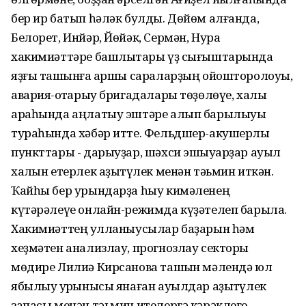
бер ир батып һәләк булды. Дөйөм алғанда,
Белорет, Инйәр, Йөйәк, Сермән, Нура
хакимиәттәре башлыҡтары үҙ сығыштарында
яҙғы ташҡынға ҡаршы сараларҙың ойошторолоуы,
авария-ҡотҡарыу бригадалары төҙөлөүе, халыҡ
араһында аңлатыу эштәре алып барылыуы
тураһында хәбәр итте. Фельдшер-акушерлыҡ
пункттары - дарыуҙар, шәхси эшҡыуарҙар ауыл
халҡын етерлек аҙыҡтүлек менән тәьмин иткән.
Ҡайһы бер урындарҙа һыу кимәленең
күтәрәлеүе онлайн-режимда күҙәтелеп барыла.
Хакимиәттең ҡулланыусылар баҙарын һәм
хеҙмәтен анализлау, прогнозлау секторы
мөдире Лилиә Кирсанова ташҡын мәлендә юл
ябылыу ҡурҡынысы янаған ауылдар аҙыҡтүлек
запасы менән тәьмин ителергә кәрәклеге