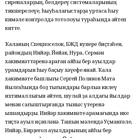
сиреналарҙың, белдереү системаларының
тикшерелеүе, һыуһаҡлағыстарҙа уртаса һыу
кимәле контролдә тотолоуы тураһында әйтеп
китте.
Ҡаланың Спецпоселок, БЖД купере биҫтәһен,
райондың Инйәр, Йөйәк, Нура, Сермән
хакимиәттәренә ҡараған ҡайһы бер ауылдар
урамдарын һыу баҫыу хәүефе янай. Ҡала
хакимиәте башлығы Сергей Поляков Мата
йылғаһында боҙ тығындары барлыҡҡа килеү
ихтималлығын әйтеп, шулай ҙа алдағы йылдар
менән сағыштырғанда тыныс үтеренә
ышандырҙы. Инйәр хакимиәте ҡарамағында ике
тиҫтә ауыл иҫәпләнә. Ташҡын мәлендә Уҫманғәле,
Инйәр, Бирҙеғол ауылдарының ҡайһы бер