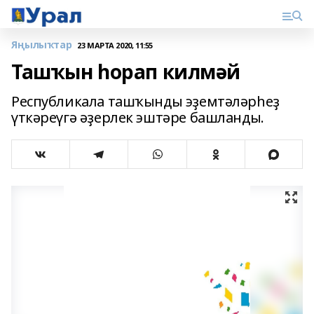
Яңылыҡтар
23 МАРТА 2020, 11:55
Ташҡын һорап килмәй
Республикала ташҡынды эҙемтәләрһеҙ
үткәреүгә әҙерлек эштәре башланды.