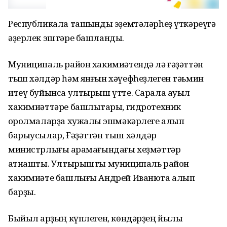
Республикала ташҡынды эҙемтәләрһеҙ үткәреүгә
әҙерлек эштәре башланды.
Муниципаль район хакимиәтендә лә ғәҙәттән
тыш хәлдәр һәм янғын хәүефһеҙлеген тәьмин
итеү буйынса ултырыш үтте. Сарала ауыл
хакимиәттәре башлыҡтары, гидротехник
ҡоролмаларҙа хужалыҡ эшмәкәрлеге алып
барыусылар, Ғәҙәттән тыш хәлдәр
министрлығы ҡарамағындағы хеҙмәттәр
ҡатнашты. Ултырышты муниципаль район
хакимиәте башлығы Андрей Иванюта алып
барҙы.
Быйыл ҡарҙың күплеген, көндәрҙең йылы