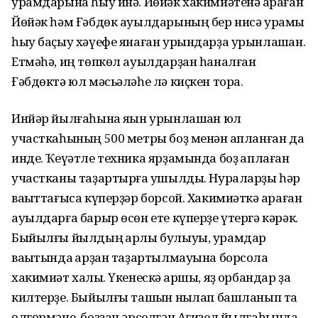
урамдарына һыу инә. Йөйәк хакимиәтенә ҡараған
Йөйәк һәм Ғәбдөк ауылдарының бер нисә урамы
һыу баҫыу хәүефе янаған урындарҙа урынлашҡан.
Етмәһә, иң төпкөл ауылдарҙан һаналған
Ғәбдөктә юл мәсьәләһе лә киҫкен тора.
Инйәр йылғаһына яҡын урынлашҡан юл
участкаһының 500 метры боҙ менән ҡапланған да
инде. Ҡеүәтле техника ярҙамында боҙ ҡаплаған
участканы таҙартырға ҡушылды. Нураларҙы һәр
ваҡыттағыса күперҙәр борсой. Хакимиәткә ҡараған
ауылдарға барыр өсөн ете күперҙе үтергә кәрәк.
Быйылғы йылдың ҡарлы булыуы, урамдар
ваҡытында ҡарҙан таҙартылмауына борсола
хакимиәт халҡы. Үкенескә ҡаршы, яҙ ҡорбандар ҙа
килтерҙе. Быйылғы ташҡын ныҡлап башланып та
өлгөрмәне, боҙҙан әрселгән Ағиҙел йылғаһында