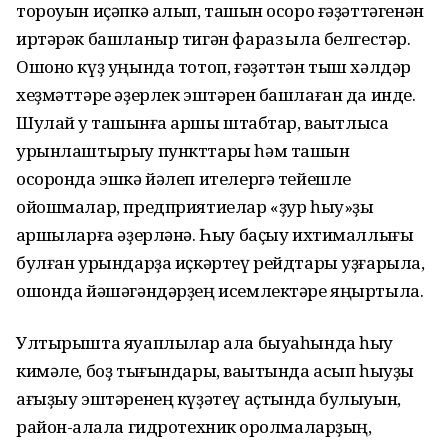
тороуын иҫәпкә алып, ташҡын осоро ғәҙәттәгенән
иртәрәк башланыр тигән фараз ҡыла белгестәр.
Ошоно күҙ уңында тотоп, ғәҙәттән тыш хәлдәр
хеҙмәттәре әҙерлек эштәрен башлаған да инде.
Шулай уҡ ташҡынға ҡаршы штабтар, ваҡытлыса
урынлаштырыу пункттары һәм ташҡын
осоронда эшкә йәлеп ителергә тейешле
ойошмалар, предприятиелар «ҙур һыу»ҙы
ҡаршыларға әҙерләнә. Һыу баҫыу ихтималлығы
булған урындарҙа иҫкәртеү рейдтары уҙғарыла,
ошонда йәшәгәндәрҙең исемлектәре яңыртыла.
Ултырышта яуаплылар ҡала быуаһында һыу
кимәле, боҙ тығындары, ваҡытында асып һыуҙы
ағыҙыу эштәренең күҙәтеү аҫтында булыуын,
район-ҡалала гидротехник ҡоролмаларҙың,