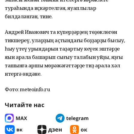
тураһында иҫкәртелгән, яуаплылар
билдәләнгән, тине.
Андрей Иванович та күперҙәрҙең төҙөклөгөн
тикшереү, уларҙың аҫтындағы боҙҙарҙы бысыу,
һыу үтеү урындарын таҙартыу кеүек эштәрҙе
яҡын арала башҡарып сығыу талабын ҡуйҙы, яҙғы
ташҡынға ҡаршы мөрәжәғәттәрҙе тиҙ арала хәл
итергә өндәне.
Фото: meteoinfo.ru
Читайте нас