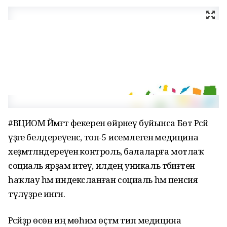
#ВЦИОМ Йәмәғәт фекерен өйрәнеү буйынса Бөтә Рәсәй
үҙәге белдереүенсә, топ-5 исемлегенә медицина
хеҙмәтләндереүенә контроль, балаларға мотлаҡ
социаль ярҙам итеү, илдең уникаль тәбиғәтен
һаҡлау һәм индексланған социаль һәм пенсия
түләүҙәре ингән.
Рәсәйҙәр өсөн иң мөһим өҫтәмә тип медицина