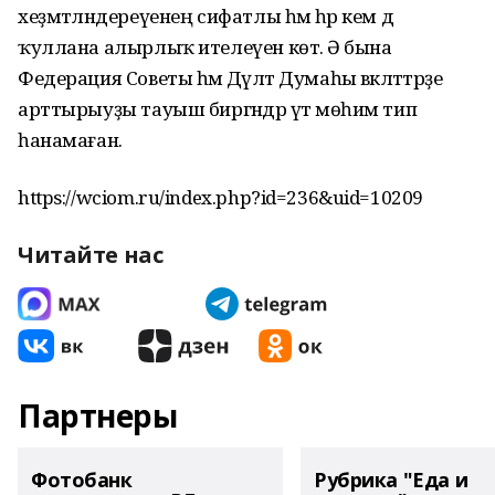
хеҙмәтләндереүенең сифатлы һәм һәр кем дә
ҡуллана алырлыҡ ителеүен көтә. Ә бына
Федерация Советы һәм Дәүләт Думаһы вәкәләттәрҙе
арттырыуҙы тауыш биргәндәр үтә мөһим тип
һанамаған.
https://wciom.ru/index.php?id=236&uid=10209
Читайте нас
Партнеры
Фотобанк
Рубрика "Еда и