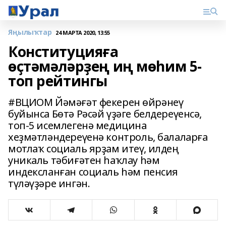
Яңылыҡтар
24 МАРТА 2020, 13:55
Конституцияға
өҫтәмәләрҙең иң мөһим 5-
топ рейтингы
#ВЦИОМ Йәмәғәт фекерен өйрәнеү
буйынса Бөтә Рәсәй үҙәге белдереүенсә,
топ-5 исемлегенә медицина
хеҙмәтләндереүенә контроль, балаларға
мотлаҡ социаль ярҙам итеү, илдең
уникаль тәбиғәтен һаҡлау һәм
индексланған социаль һәм пенсия
түләүҙәре ингән.