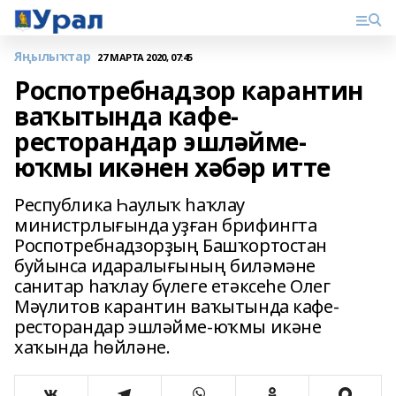
Яңылыҡтар
27 МАРТА 2020, 07:45
Роспотребнадзор карантин
ваҡытында кафе-
ресторандар эшләйме-
юҡмы икәнен хәбәр итте
Республика Һаулыҡ һаҡлау
министрлығында уҙған брифингта
Роспотребнадзорҙың Башҡортостан
буйынса идаралығының биләмәне
санитар һаҡлау бүлеге етәксеһе Олег
Мәүлитов карантин ваҡытында кафе-
ресторандар эшләйме-юҡмы икәне
хаҡында һөйләне.