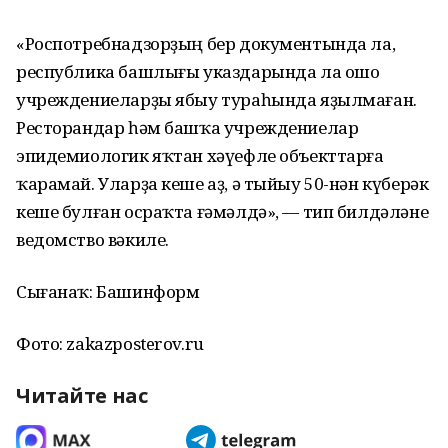
«Роспотребнадзорҙың бер документында ла,
республика башлығы указдарында ла ошо
учреждениеларҙы ябыу тураһында яҙылмаған.
Ресторандар һәм башҡа учреждениелар
эпидемиологик яҡтан хәүефле объекттарға
ҡарамай. Уларҙа кеше аҙ, ә тыйыу 50-нән күберәк
кеше булған осраҡта ғәмәлдә», — тип билдәләне
ведомство вәкиле.
Сығанаҡ: Башинформ
Фото: zakazposterov.ru
Читайте нас