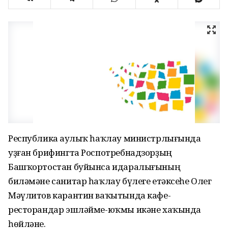
Республика Һаулыҡ һаҡлау министрлығында
уҙған брифингта Роспотребнадзорҙың
Башҡортостан буйынса идаралығының
биләмәне санитар һаҡлау бүлеге етәксеһе Олег
Мәүлитов карантин ваҡытында кафе-
ресторандар эшләйме-юҡмы икәне хаҡында
һөйләне.