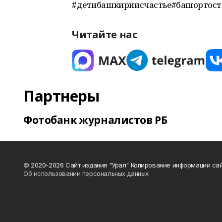
#детибашкириисчастье#башҡортос
Читайте нас
Партнеры
Фотобанк журналистов РБ
© 2020-2026 Сайт издания "Урал" Копирование информации сай
Об использовании персональных данных