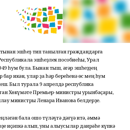
ртынан эшһеҙ тип танылған граждандарға
 Республикала эшһеҙлек пособиеһы, Урал
949 һум була. Бынан тыш, әгәр эшһеҙҙең
бар икән, улар ҙа һәр береһенә өс мең һум
йеш. Был турала 9 апрелдә республика
тан Хөкүмәте Премьер-министры урынбаҫары,
яҡлау министры Ленара Иванова белдерҙе.
еңләгән бала ошо түләүгә дәғүә итә, әммә
ҙе иҫәпкә алып, уны алыусылар даирәһе күпкә