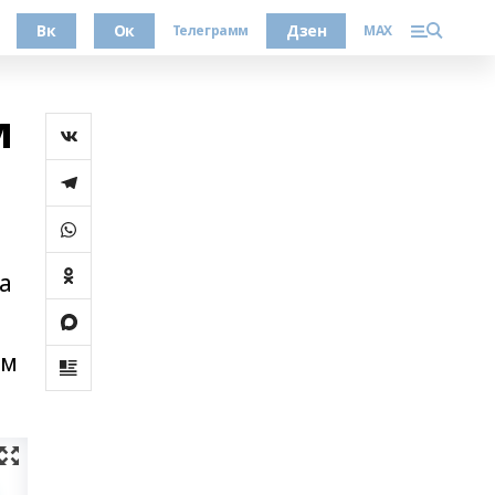
Вк
Ок
Дзен
Телеграмм
MAX
м
а
л
ум