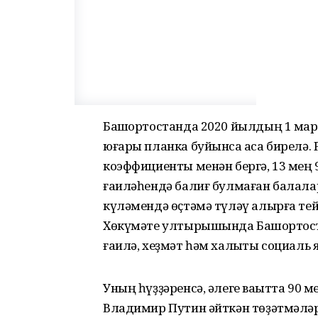
Башҡортостанда 2020 йылдың 1 ма
юғары планка буйынса аҡса бирелә.
коэффициенты менән бергә, 13 мең 
ғаиләһендә балиғ булмаған балалар 
күләмендә өҫтәмә түләү алырға те
Хөкүмәте ултырышында Башҡортос
ғаилә, хеҙмәт һәм халыҡты социаль 
Уның һүҙҙәренсә, әлеге ваҡытта 90 м
Владимир Путин әйткән төҙәтмәләр