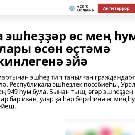
+23 °С
Антитеррор
Облачно
 эшһеҙҙәр өс мең һу
лары өсөн өҫтәмә
кинлегенә эйә
мартынан эшһеҙ тип танылған граждандарғ
лә. Республикала эшһеҙлек пособиеһы, Ура
ң 949 һум була. Бынан тыш, әгәр эшһеҙҙең
ар бар икән, улар ҙа һәр береһенә өс мең һ
ейеш.