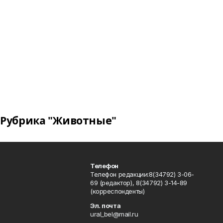
Рубрика "Животные"
Телефон
Телефон редакции:8(34792) 3-06-
69 (редактор), 8(34792) 3-14-89
(корреспонденты)
Эл. почта
ural_bel@mail.ru