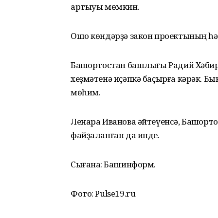
артыуы мөмкин.
Ошо көндәрҙә закон проектының һә
Башҡортостан башлығы Радий Хәбир
хеҙмәтенә иҫәпкә баҫырға кәрәк. Б
мөһим.
Ленара Иванова әйтеүенсә, Башҡор
файҙаланған да инде.
Сығанаҡ: Башинформ.
Фото: Pulse19.ru