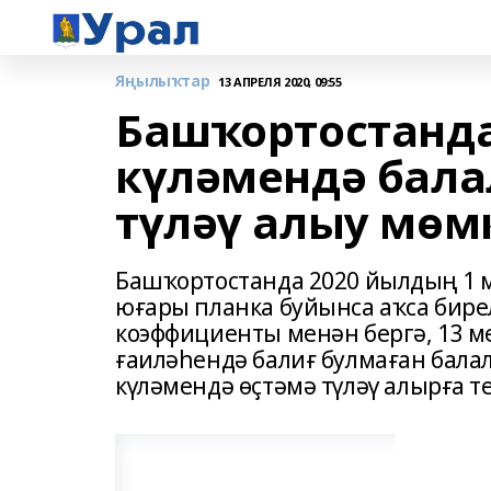
Яңылыҡтар
13 АПРЕЛЯ 2020, 09:55
Башҡортостанда
күләмендә бала
түләү алыу мөм
Башҡортостанда 2020 йылдың 1 
юғары планка буйынса аҡса бире
коэффициенты менән бергә, 13 ме
ғаиләһендә балиғ булмаған балал
күләмендә өҫтәмә түләү алырға т