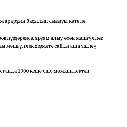
м ҡарарҙың баҫылып сығыуы көтөлә.
ов һүҙҙәренсә, ярҙам алыу өсөн мәшғүллек
ыны мәшғүллек хеҙмәте сайты аша эшләү
тостанда 1000 кеше ошо мөмкинлектән