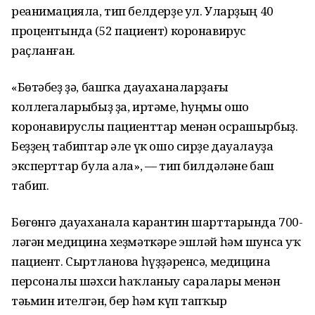
реанимацияла, тип белдерҙе ул. Уларҙың 40
процентында (52 пациент) коронавирус
раҫланған.
«Бөтәбеҙ ҙә, башҡа дауаханаларҙағы
коллегаларыбыҙ ҙа, иртәме, һуңмы ошо
коронавируслы пациенттар менән осрашырбыҙ.
Беҙҙең табиптар әле үк ошо сирҙе дауалауҙа
эксперттар була ала», — тип билдәләне баш
табип.
Бөгөнгә дауаханала карантин шарттарында 700-
ләгән медицина хеҙмәткәре эшләй һәм шунса уҡ
пациент. Сыртланова һүҙҙәренсә, медицина
персоналы шәхси һаҡланыу саралары менән
тәьмин ителгән, бер һәм күп тапҡыр