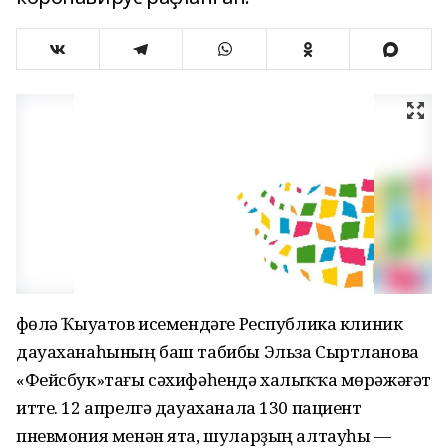
Өфөлә Ҡыуатов исемендәге Республика клиник
дауаханаһының баш табибы Эльза Сыртланова
«Фейсбук»тағы сәхифәһендә халыҡҡа мөрәжәғәт
итте. 12 апрелгә дауаханала 130 пациент
пневмония менән ята, шуларҙың алтауһы —