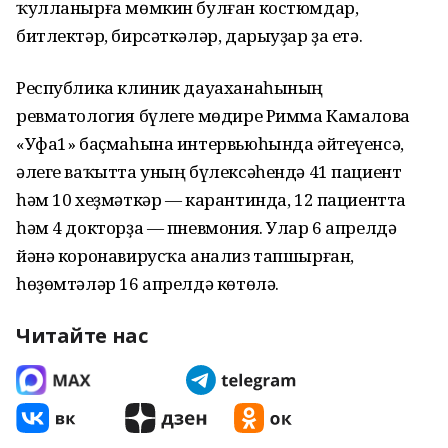
ҡулланырға мөмкин булған костюмдар,
битлектәр, бирсәткәләр, дарыуҙар ҙа етә.
Республика клиник дауаханаһының
ревматология бүлеге мөдире Римма Камалова
«Уфа1» баҫмаһына интервьюһында әйтеүенсә,
әлеге ваҡытта уның бүлексәһендә 41 пациент
һәм 10 хеҙмәткәр — карантинда, 12 пациентта
һәм 4 докторҙа — пневмония. Улар 6 апрелдә
йәнә коронавирусҡа анализ тапшырған,
һөҙөмтәләр 16 апрелдә көтөлә.
Читайте нас