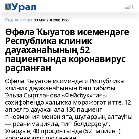
Яңылыҡтар
13 АПРЕЛЯ 2020, 11:25
Өфөлә Ҡыуатов исемендәге
Республика клиник
дауаханаһының 52
пациентында коронавирус
раҫланған
Өфөлә Ҡыуатов исемендәге Республика
клиник дауаханаһының баш табибы
Эльза Сыртланова «Фейсбук»тағы
сәхифәһендә халыҡҡа мөрәжәғәт итте. 12
апрелгә дауаханала 130 пациент
пневмония менән ята, шуларҙың алтауһы
— реанимацияла, тип белдерҙе ул.
Уларҙың 40 процентында (52 пациент)
коронавирус раҫланған.