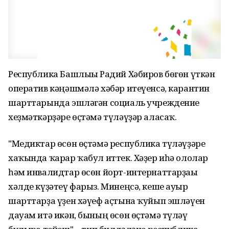
Республика Башлығы Радий Хәбиров бөгөн үткән
оператив кәңәшмәлә хәбәр итеүенсә, карантин
шарттарында эшләгән социаль учреждение
хеҙмәткәрҙәре өҫтәмә түләүҙәр аласаҡ.
"Медиктар өсөн өҫтәмә республика түләүҙәре
хаҡында ҡарар ҡабул иттек. Хәҙер иһә ололар
һәм инвалидтар өсөн йорт-интернаттарҙағы
хәлде күҙәтеү фарыз. Минеңсә, кеше ауыр
шарттарҙа үҙен хәүеф аҫтына ҡуйып эшләүен
дауам итә икән, бының өсөн өҫтәмә түләү