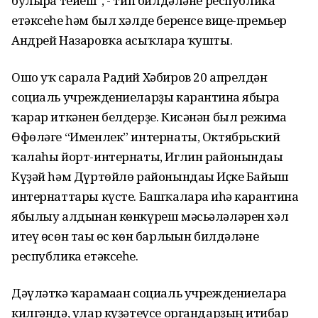
булырға тейеш", - тип билдәләне республика
етәксеһе һәм был хәлде беренсе вице-премьер
Андрей Назаровҡа асыҡларға ҡушты.
Ошо уҡ сарала Радий Хәбиров 20 апрелдән
социаль учреждениеларҙы карантинға ябырға
ҡарар иткәнен белдерҙе. Кисәнән был режимға
Өфөләге “Именлек” интернаты, Октябрьский
ҡалаһы йорт-интернаты, Иглин районындағы
Күҙәй һәм Дүртөйлө районындағы Иҫке Байыш
интернаттары күсте. Башҡаларға иһә карантинға
ябылыу алдынан көнкүреш мәсьәләләрен хәл
итеү өсөн тағы өс көн барлығын билдәләне
республика етәксеһе.
Дәүләткә ҡарамаған социаль учреждениеларға
килгәндә, улар күҙәтеүсе органдарҙың иғтибар