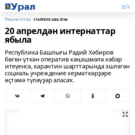
Яңылыҡтар
17 АПРЕЛЯ 2020, 07:40
20 апрелдән интернаттар
ябыла
Республика Башлығы Радий Хәбиров
бөгөн үткән оператив кәңәшмәлә хәбәр
итеүенсә, карантин шарттарында эшләгән
социаль учреждение хеҙмәткәрҙәре
өҫтәмә түләүҙәр аласаҡ.