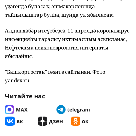
үҙәгендә буласаҡ, эшмәкәрлегендә
тайпылыштар булһа, шунда уҡ ябыласаҡ.
Алдан хәбәр итеүебеҙсә, 11 апрелдә коронавирус
инфекцияһы таралыу ихтималлығы асыҡланғас,
Нефтекама психоневрология интернаты
ябылғайны.
"Башҡортостан" гәзите сайтынан. Фото:
yandex.ru
Читайте нас