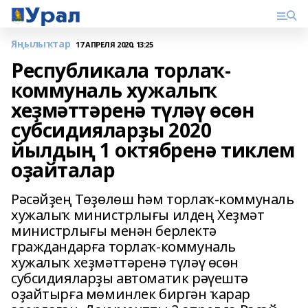
Яңылыҡтар
17 АПРЕЛЯ 2020, 13:25
Республикала торлаҡ-
коммуналь хужалыҡ
хеҙмәттәренә түләү өсөн
субсидияларҙы 2020
йылдың 1 октябренә тиклем
оҙайталар
Рәсәйҙең Төҙөлөш һәм торлаҡ-коммуналь
хужалыҡ министрлығы илдең Хеҙмәт
министрлығы менән берлектә
граждандарға торлаҡ-коммуналь
хужалыҡ хеҙмәттәренә түләү өсөн
субсидияларҙы автоматик рәүештә
оҙайтырға мөминлек биргән ҡарар