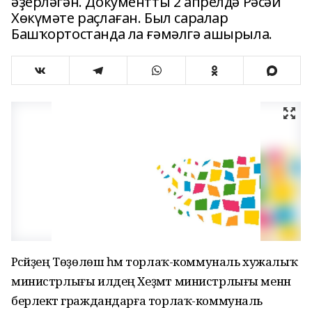
әҙерләгән. Документты 2 апрелдә Рәсәй
Хөкүмәте раҫлаған. Был саралар
Башҡортостанда ла ғәмәлгә ашырыла.
Рәсәйҙең Төҙөлөш һәм торлаҡ-коммуналь хужалыҡ
министрлығы илдең Хеҙмәт министрлығы менән
берлектә граждандарға торлаҡ-коммуналь