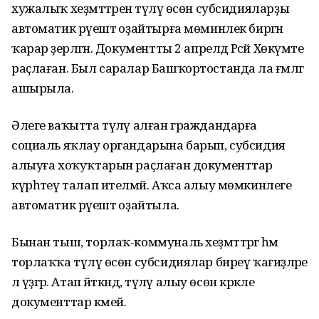
хужалыҡ хеҙмәттәренә түләү өсөн субсидияларҙы
автоматик рәүештә оҙайтырға мөминлек биргән
ҡарар әҙерләгән. Документты 2 апрелдә Рәсәй Хөкүмәте
раҫлаған. Был саралар Башҡортостанда ла ғәмәлгә
ашырыла.
Әлеге ваҡытта түләү алған граждандарға
социаль яҡлау органдарына барып, субсидия
алыуға хоҡуҡтарын раҫлаған документтар
күрһәтеү талап ителмәй. Аҡса алыу мөмкинлеге
автоматик рәүештә оҙайтыла.
Бынан тыш, торлаҡ-коммуналь хеҙмәттәргә һәм
торлаҡҡа түләү өсөн субсидиялар биреү ҡағиҙәләре
лә үҙгәрә. Атап әйткәндә, түләү алыу өсөн кәрәкле
документтар кәмей.