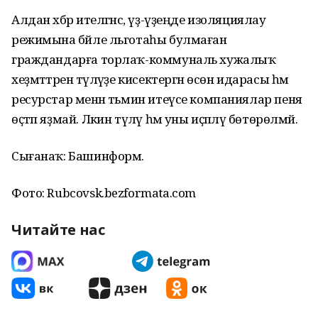
Алдан хәбәр ителгәнсә, үҙ-үҙеңде изоляциялау
режимына бәйле льготаһы булмаған
граждандарға торлаҡ-коммуналь хужалыҡ
хеҙмәттәренә түләүҙе кисектергән өсөн идарасы һәм
ресурстар менән тәьмин итеүсе компаниялар пеня
өҫтәп яҙмай. Ләкин түләү һәм уны иҫәпләү бөтөрөлмәй.
Сығанаҡ: Башинформ.
Фото: Rubcovsk.bezformata.com
Читайте нас